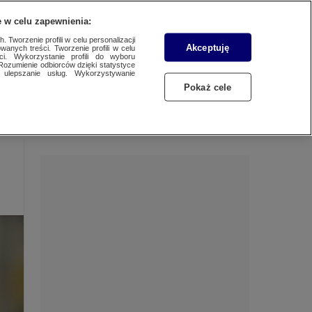
 w celu zapewnienia:
 Tworzenie profili w celu personalizacji
Akceptuję
wanych treści. Tworzenie profili w celu
Dzień dobry!
ci. Wykorzystanie profili do wyboru
Rozumienie odbiorców dzięki statystyce
Jedno konto do wszystkich usług
ulepszanie usług. Wykorzystywanie
Pokaż cele
ZALOGUJ SIĘ
Zarejestruj się