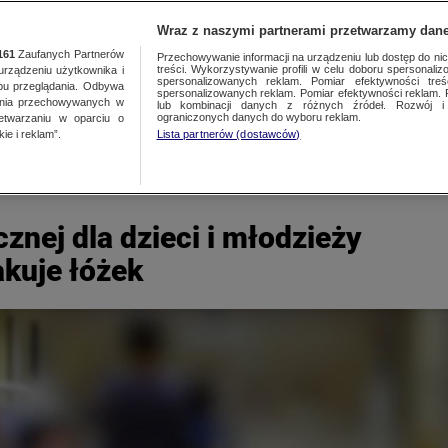
TY
FAKTY PO FAKTACH
FAKTY O ŚWIECIE
Wraz z naszymi partnerami przetwarzamy dane
161
Zaufanych Partnerów
Przechowywanie informacji na urządzeniu lub dostęp do nich.
treści. Wykorzystywanie profili w celu doboru spersonalizo
ządzeniu użytkownika i
spersonalizowanych reklam. Pomiar efektywności treś
bu przeglądania. Odbywa
spersonalizowanych reklam. Pomiar efektywności reklam. 
ania przechowywanych w
lub kombinacji danych z różnych źródeł. Rozwój i 
ograniczonych danych do wyboru reklam.
zetwarzaniu w oparciu o
ie i reklam”.
Lista partnerów (dostawców)
znej dla dzieci i młodzieży
akuje łóżek