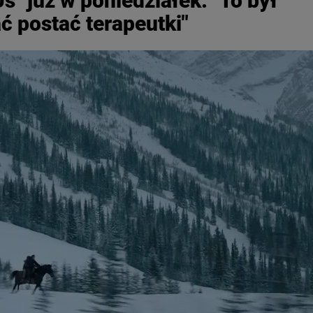
s" już w poniedziałek. "To był
ć postać terapeutki"