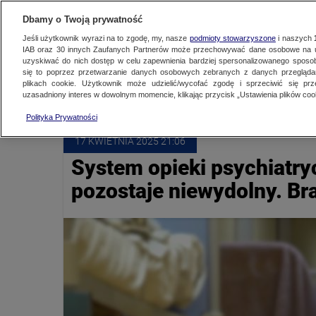
NAJNOWSZE
ZOBACZ FAK
Dbamy o Twoją prywatność
Jeśli użytkownik wyrazi na to zgodę, my, nasze
podmioty stowarzyszone
i naszych
IAB oraz
30
innych Zaufanych Partnerów może przechowywać dane osobowe na ur
uzyskiwać do nich dostęp w celu zapewnienia bardziej spersonalizowanego sposo
ZDROWIE PSYCHICZNE
się to poprzez przetwarzanie danych osobowych zebranych z danych przegląd
plikach cookie. Użytkownik może udzielić/wycofać zgodę i sprzeciwić się pr
uzasadniony interes w dowolnym momencie, klikając przycisk „Ustawienia plików cook
Polityka Prywatności
17 KWIETNIA
 2025
 21:06
System opieki psychiatryc
pozostaje niewydolny. Br