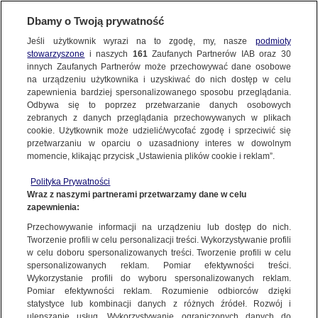
Dbamy o Twoją prywatność
Jeśli użytkownik wyrazi na to zgodę, my, nasze
podmioty
stowarzyszone
i naszych
161
Zaufanych Partnerów IAB oraz
30
NAJNOWSZE
innych Zaufanych Partnerów może przechowywać dane osobowe
na urządzeniu użytkownika i uzyskiwać do nich dostęp w celu
zapewnienia bardziej spersonalizowanego sposobu przeglądania.
Dzień dobry!
ZOBACZ FAKTY
Odbywa się to poprzez przetwarzanie danych osobowych
Jedno konto do wszystkich usług
zebranych z danych przeglądania przechowywanych w plikach
cookie. Użytkownik może udzielić/wycofać zgodę i sprzeciwić się
przetwarzaniu w oparciu o uzasadniony interes w dowolnym
FAKTY PO FAKTACH
momencie, klikając przycisk „Ustawienia plików cookie i reklam”.
ZALOGUJ SIĘ
Polityka Prywatności
FAKTY O ŚWIECIE
Wraz z naszymi partnerami przetwarzamy dane w celu
zapewnienia:
Zarejestruj się
Przechowywanie informacji na urządzeniu lub dostęp do nich.
Nauczyciele chcą uczyć dzieci o zdrowiu. Duża popularność studiów
podyplomowych o edukacji zdrowotnej
WIĘCEJ
Tworzenie profili w celu personalizacji treści. Wykorzystywanie profili
Adrianna Otręba/Fakty TVN
w celu doboru spersonalizowanych treści. Tworzenie profili w celu
spersonalizowanych reklam. Pomiar efektywności treści.
Wykorzystanie profili do wyboru spersonalizowanych reklam.
KANAŁY
Pomiar efektywności reklam. Rozumienie odbiorców dzięki
FAKTY
|
ZOBACZ FAKTY
statystyce lub kombinacji danych z różnych źródeł. Rozwój i
ulepszanie usług. Wykorzystywanie ograniczonych danych do