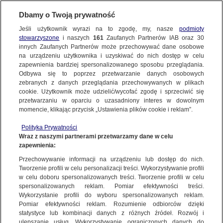
Dbamy o Twoją prywatność
Jeśli użytkownik wyrazi na to zgodę, my, nasze
podmioty
stowarzyszone
i naszych
161
Zaufanych Partnerów IAB oraz
30
NAJNOWSZE
innych Zaufanych Partnerów może przechowywać dane osobowe
na urządzeniu użytkownika i uzyskiwać do nich dostęp w celu
zapewnienia bardziej spersonalizowanego sposobu przeglądania.
Dzień dobry!
ZOBACZ FAKTY
Odbywa się to poprzez przetwarzanie danych osobowych
Jedno konto do wszystkich usług
zebranych z danych przeglądania przechowywanych w plikach
cookie. Użytkownik może udzielić/wycofać zgodę i sprzeciwić się
przetwarzaniu w oparciu o uzasadniony interes w dowolnym
FAKTY PO FAKTACH
momencie, klikając przycisk „Ustawienia plików cookie i reklam”.
ZALOGUJ SIĘ
Polityka Prywatności
FAKTY O ŚWIECIE
Wraz z naszymi partnerami przetwarzamy dane w celu
zapewnienia:
Zarejestruj się
SZKOŁA
Przechowywanie informacji na urządzeniu lub dostęp do nich.
WIĘCEJ
Tworzenie profili w celu personalizacji treści. Wykorzystywanie profili
w celu doboru spersonalizowanych treści. Tworzenie profili w celu
spersonalizowanych reklam. Pomiar efektywności treści.
Wykorzystanie profili do wyboru spersonalizowanych reklam.
KANAŁY
Pomiar efektywności reklam. Rozumienie odbiorców dzięki
statystyce lub kombinacji danych z różnych źródeł. Rozwój i
ulepszanie usług. Wykorzystywanie ograniczonych danych do