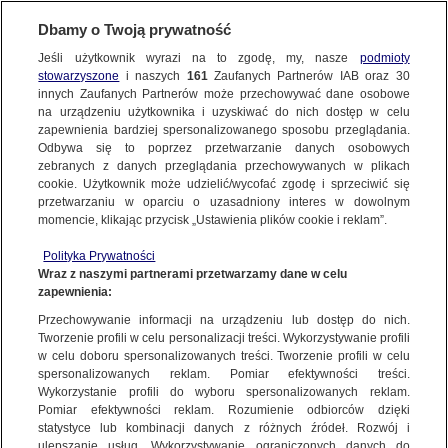
Dbamy o Twoją prywatność
Jeśli użytkownik wyrazi na to zgodę, my, nasze
podmioty
stowarzyszone
i naszych
161
Zaufanych Partnerów IAB oraz
30
NAJNOWSZE
innych Zaufanych Partnerów może przechowywać dane osobowe
na urządzeniu użytkownika i uzyskiwać do nich dostęp w celu
zapewnienia bardziej spersonalizowanego sposobu przeglądania.
Dzień dobry!
ZOBACZ FAKTY
Odbywa się to poprzez przetwarzanie danych osobowych
Jedno konto do wszystkich usług
zebranych z danych przeglądania przechowywanych w plikach
cookie. Użytkownik może udzielić/wycofać zgodę i sprzeciwić się
przetwarzaniu w oparciu o uzasadniony interes w dowolnym
FAKTY PO FAKTACH
momencie, klikając przycisk „Ustawienia plików cookie i reklam”.
ZALOGUJ SIĘ
Polityka Prywatności
FAKTY O ŚWIECIE
Wraz z naszymi partnerami przetwarzamy dane w celu
zapewnienia:
Zarejestruj się
PLATFORMA OBYWATELSKA
Przechowywanie informacji na urządzeniu lub dostęp do nich.
WIĘCEJ
Tworzenie profili w celu personalizacji treści. Wykorzystywanie profili
w celu doboru spersonalizowanych treści. Tworzenie profili w celu
spersonalizowanych reklam. Pomiar efektywności treści.
Wykorzystanie profili do wyboru spersonalizowanych reklam.
KANAŁY
Pomiar efektywności reklam. Rozumienie odbiorców dzięki
statystyce lub kombinacji danych z różnych źródeł. Rozwój i
ulepszanie usług. Wykorzystywanie ograniczonych danych do