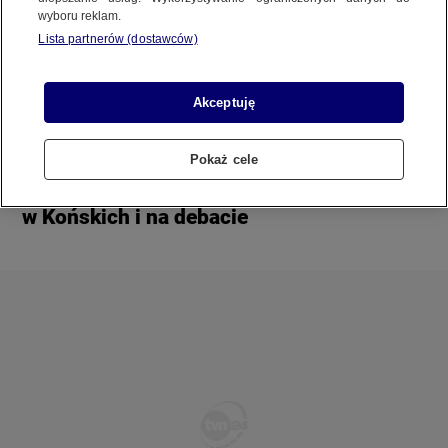
REGULAMIN SERWISU
wyboru reklam.
Lista partnerów (dostawców)
POLITYKA PRYWATNOŚCI
Akceptuję
Pokaż cele
Copyright (C) 1997-2025 Korzystanie z materiałów redakcyjnych TVN S.A. / TVN Media Sp. z
Zamieszanie, przepychanki, tęczowa flaga
o.o. wymaga wcześniejszej zgody TVN S.A./ TVN Media Sp. z o.o. oraz zawarcia stosownej
i kąśliwe riposty. Emocje wokół debaty
umowy licencyjnej. Na podstawie art. 25 ust. 1 pkt. 1 b) ustawy o prawie autorskim i prawach
w Końskich i na debacie
pokrewnych TVN S.A. / TVN Media Sp. z o.o. wyraźnie zastrzega, że dalsze
rozpowszechnianie artykułów zamieszczonych w programach oraz na stronach
internetowych TVN S.A. / TVN Media Sp. z o.o. jest zabronione.