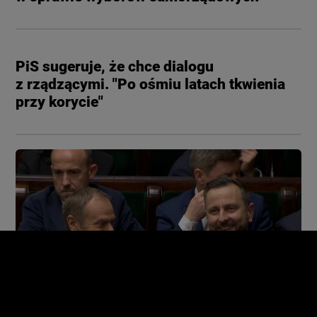
PiS sugeruje, że chce dialogu
z rządzącymi. "Po ośmiu latach tkwienia
przy korycie"