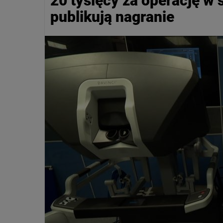
20 tysięcy za operację w
publikują nagranie