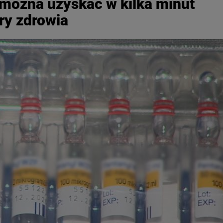
 można uzyskać w kilka minut
ry zdrowia