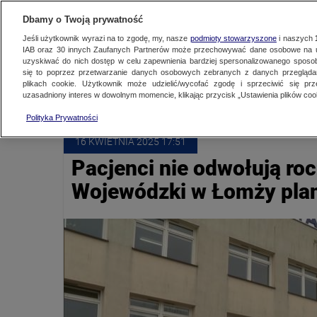
NAJNOWSZE
ZOBACZ FAK
Dbamy o Twoją prywatność
Jeśli użytkownik wyrazi na to zgodę, my, nasze
podmioty stowarzyszone
i naszych
IAB oraz
30
innych Zaufanych Partnerów może przechowywać dane osobowe na ur
uzyskiwać do nich dostęp w celu zapewnienia bardziej spersonalizowanego sposo
LEKARZE
się to poprzez przetwarzanie danych osobowych zebranych z danych przegląd
plikach cookie. Użytkownik może udzielić/wycofać zgodę i sprzeciwić się pr
uzasadniony interes w dowolnym momencie, klikając przycisk „Ustawienia plików cook
Polityka Prywatności
16 KWIETNIA
 2025
 17:51
Pacjenci nie odwołują roc
Wojewódzki w Łomży plan