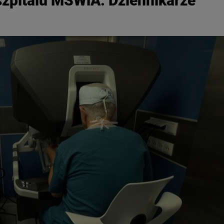
 szpitalu MSWiA. Dziennikarze