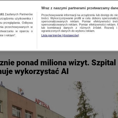
TY
FAKTY PO FAKTACH
FAKTY O ŚWIECIE
Wraz z naszymi partnerami przetwarzamy dane
161
Zaufanych Partnerów
Przechowywanie informacji na urządzeniu lub dostęp do nich.
treści. Wykorzystywanie profili w celu doboru spersonalizo
ządzeniu użytkownika i
spersonalizowanych reklam. Pomiar efektywności treś
bu przeglądania. Odbywa
spersonalizowanych reklam. Pomiar efektywności reklam. 
ania przechowywanych w
lub kombinacji danych z różnych źródeł. Rozwój i 
ograniczonych danych do wyboru reklam.
zetwarzaniu w oparciu o
ie i reklam”.
Lista partnerów (dostawców)
znie ponad miliona wizyt. Szpital
uje wykorzystać AI