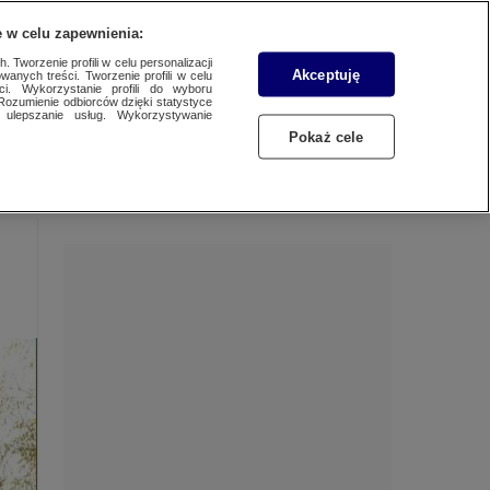
 w celu zapewnienia:
 Tworzenie profili w celu personalizacji
Akceptuję
wanych treści. Tworzenie profili w celu
Dzień dobry!
ci. Wykorzystanie profili do wyboru
Rozumienie odbiorców dzięki statystyce
Jedno konto do wszystkich usług
ulepszanie usług. Wykorzystywanie
Pokaż cele
ZALOGUJ SIĘ
Zarejestruj się