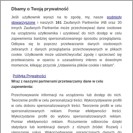
Dbamy o Twoją prywatność
Jeśli użytkownik wyrazi na to zgodę, my, nasze
podmioty
stowarzyszone
i naszych
161
Zaufanych Partnerów IAB oraz
30
NAJNOWSZE
innych Zaufanych Partnerów może przechowywać dane osobowe
na urządzeniu użytkownika i uzyskiwać do nich dostęp w celu
zapewnienia bardziej spersonalizowanego sposobu przeglądania.
Dzień dobry!
ZOBACZ FAKTY
Odbywa się to poprzez przetwarzanie danych osobowych
Jedno konto do wszystkich usług
zebranych z danych przeglądania przechowywanych w plikach
cookie. Użytkownik może udzielić/wycofać zgodę i sprzeciwić się
przetwarzaniu w oparciu o uzasadniony interes w dowolnym
FAKTY PO FAKTACH
momencie, klikając przycisk „Ustawienia plików cookie i reklam”.
ZALOGUJ SIĘ
Polityka Prywatności
FAKTY O ŚWIECIE
Wraz z naszymi partnerami przetwarzamy dane w celu
zapewnienia:
Zarejestruj się
MAGDALENA BIEJAT
Przechowywanie informacji na urządzeniu lub dostęp do nich.
WIĘCEJ
Tworzenie profili w celu personalizacji treści. Wykorzystywanie profili
w celu doboru spersonalizowanych treści. Tworzenie profili w celu
spersonalizowanych reklam. Pomiar efektywności treści.
Wykorzystanie profili do wyboru spersonalizowanych reklam.
KANAŁY
Pomiar efektywności reklam. Rozumienie odbiorców dzięki
statystyce lub kombinacji danych z różnych źródeł. Rozwój i
ulepszanie usług. Wykorzystywanie ograniczonych danych do