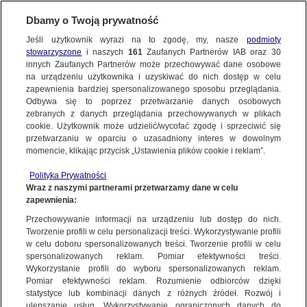
Dbamy o Twoją prywatność
Jeśli użytkownik wyrazi na to zgodę, my, nasze
podmioty
stowarzyszone
i naszych
161
Zaufanych Partnerów IAB oraz
30
NAJNOWSZE
innych Zaufanych Partnerów może przechowywać dane osobowe
na urządzeniu użytkownika i uzyskiwać do nich dostęp w celu
zapewnienia bardziej spersonalizowanego sposobu przeglądania.
Dzień dobry!
ZOBACZ FAKTY
Odbywa się to poprzez przetwarzanie danych osobowych
Jedno konto do wszystkich usług
zebranych z danych przeglądania przechowywanych w plikach
cookie. Użytkownik może udzielić/wycofać zgodę i sprzeciwić się
przetwarzaniu w oparciu o uzasadniony interes w dowolnym
FAKTY PO FAKTACH
momencie, klikając przycisk „Ustawienia plików cookie i reklam”.
ZALOGUJ SIĘ
Polityka Prywatności
FAKTY O ŚWIECIE
Wraz z naszymi partnerami przetwarzamy dane w celu
zapewnienia:
Zarejestruj się
Przechowywanie informacji na urządzeniu lub dostęp do nich.
Andrzej Duda spotka się z Magdaleną Biejat. Chodzi o ustawę obniżającą
składkę zdrowotną
WIĘCEJ
Tworzenie profili w celu personalizacji treści. Wykorzystywanie profili
Arleta Zalewska/Fakty TVN
w celu doboru spersonalizowanych treści. Tworzenie profili w celu
spersonalizowanych reklam. Pomiar efektywności treści.
Wykorzystanie profili do wyboru spersonalizowanych reklam.
KANAŁY
Pomiar efektywności reklam. Rozumienie odbiorców dzięki
FAKTY
|
ZOBACZ FAKTY
statystyce lub kombinacji danych z różnych źródeł. Rozwój i
ulepszanie usług. Wykorzystywanie ograniczonych danych do