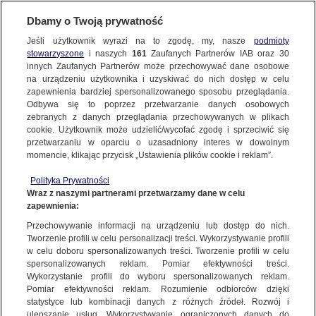
Dbamy o Twoją prywatność
Jeśli użytkownik wyrazi na to zgodę, my, nasze
podmioty
stowarzyszone
i naszych
161
Zaufanych Partnerów IAB oraz
30
NAJNOWSZE
innych Zaufanych Partnerów może przechowywać dane osobowe
na urządzeniu użytkownika i uzyskiwać do nich dostęp w celu
zapewnienia bardziej spersonalizowanego sposobu przeglądania.
Dzień dobry!
ZOBACZ FAKTY
Odbywa się to poprzez przetwarzanie danych osobowych
Jedno konto do wszystkich usług
zebranych z danych przeglądania przechowywanych w plikach
cookie. Użytkownik może udzielić/wycofać zgodę i sprzeciwić się
przetwarzaniu w oparciu o uzasadniony interes w dowolnym
FAKTY PO FAKTACH
momencie, klikając przycisk „Ustawienia plików cookie i reklam”.
ZALOGUJ SIĘ
Polityka Prywatności
FAKTY O ŚWIECIE
Wraz z naszymi partnerami przetwarzamy dane w celu
zapewnienia:
Zarejestruj się
Przechowywanie informacji na urządzeniu lub dostęp do nich.
Większość kandydatów na prezydenta ma za sobą pierwszą debatę. W
sobotę spotykali się z wyborcami
WIĘCEJ
Tworzenie profili w celu personalizacji treści. Wykorzystywanie profili
Artur Molęda/Fakty TVN
w celu doboru spersonalizowanych treści. Tworzenie profili w celu
spersonalizowanych reklam. Pomiar efektywności treści.
Wykorzystanie profili do wyboru spersonalizowanych reklam.
KANAŁY
Pomiar efektywności reklam. Rozumienie odbiorców dzięki
FAKTY
|
ZOBACZ FAKTY
statystyce lub kombinacji danych z różnych źródeł. Rozwój i
ulepszanie usług. Wykorzystywanie ograniczonych danych do