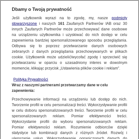
Dbamy o Twoją prywatność
Jeśli użytkownik wyrazi na to zgodę, my, nasze
podmioty
stowarzyszone
i naszych
161
Zaufanych Partnerów IAB oraz
30
NAJNOWSZE
innych Zaufanych Partnerów może przechowywać dane osobowe
na urządzeniu użytkownika i uzyskiwać do nich dostęp w celu
zapewnienia bardziej spersonalizowanego sposobu przeglądania.
Dzień dobry!
ZOBACZ FAKTY
Odbywa się to poprzez przetwarzanie danych osobowych
Jedno konto do wszystkich usług
zebranych z danych przeglądania przechowywanych w plikach
cookie. Użytkownik może udzielić/wycofać zgodę i sprzeciwić się
przetwarzaniu w oparciu o uzasadniony interes w dowolnym
FAKTY PO FAKTACH
momencie, klikając przycisk „Ustawienia plików cookie i reklam”.
ZALOGUJ SIĘ
Polityka Prywatności
FAKTY O ŚWIECIE
Wraz z naszymi partnerami przetwarzamy dane w celu
zapewnienia:
Zarejestruj się
KOALICJA OBYWATELSKA
Przechowywanie informacji na urządzeniu lub dostęp do nich.
WIĘCEJ
Tworzenie profili w celu personalizacji treści. Wykorzystywanie profili
w celu doboru spersonalizowanych treści. Tworzenie profili w celu
spersonalizowanych reklam. Pomiar efektywności treści.
Wykorzystanie profili do wyboru spersonalizowanych reklam.
KANAŁY
Pomiar efektywności reklam. Rozumienie odbiorców dzięki
statystyce lub kombinacji danych z różnych źródeł. Rozwój i
ulepszanie usług. Wykorzystywanie ograniczonych danych do