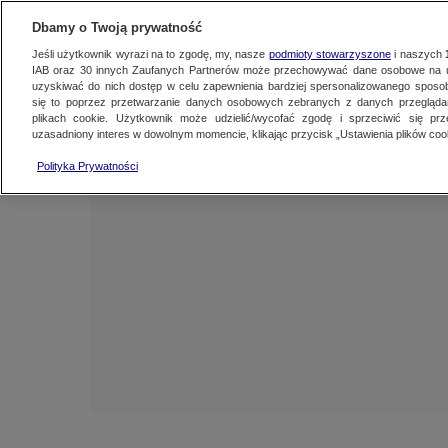
NAJNOWSZE
ZOBACZ FAK
Dbamy o Twoją prywatność
Jeśli użytkownik wyrazi na to zgodę, my, nasze
podmioty stowarzyszone
i naszych
IAB oraz
30
innych Zaufanych Partnerów może przechowywać dane osobowe na ur
uzyskiwać do nich dostęp w celu zapewnienia bardziej spersonalizowanego sposo
się to poprzez przetwarzanie danych osobowych zebranych z danych przegląd
plikach cookie. Użytkownik może udzielić/wycofać zgodę i sprzeciwić się pr
uzasadniony interes w dowolnym momencie, klikając przycisk „Ustawienia plików cook
Polityka Prywatności