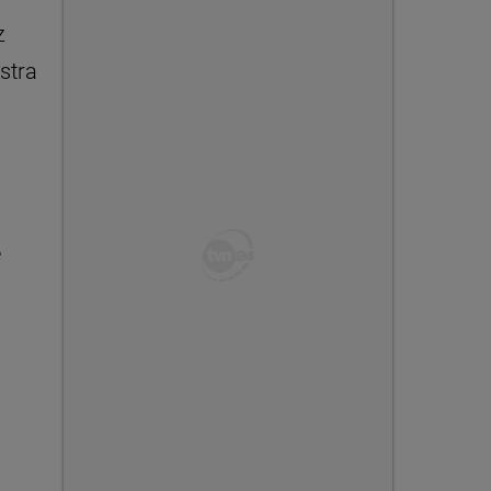
z
stra
e