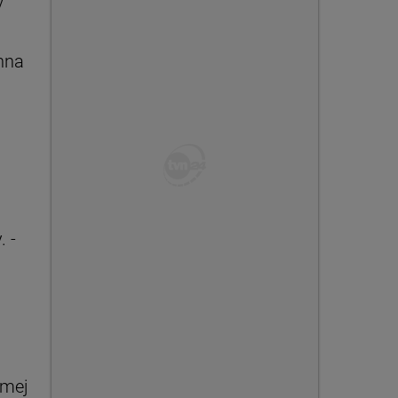
y
nna
. -
amej