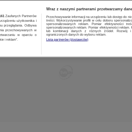
TY
FAKTY PO FAKTACH
FAKTY O ŚWIECIE
Wraz z naszymi partnerami przetwarzamy dane
161
Zaufanych Partnerów
Przechowywanie informacji na urządzeniu lub dostęp do nich.
treści. Wykorzystywanie profili w celu doboru spersonalizo
ządzeniu użytkownika i
spersonalizowanych reklam. Pomiar efektywności treś
bu przeglądania. Odbywa
spersonalizowanych reklam. Pomiar efektywności reklam. 
ania przechowywanych w
lub kombinacji danych z różnych źródeł. Rozwój i 
ograniczonych danych do wyboru reklam.
zetwarzaniu w oparciu o
ie i reklam”.
Lista partnerów (dostawców)