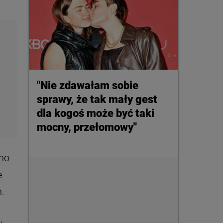
"Nie zdawałam sobie
sprawy, że tak mały gest
dla kogoś może być taki
mocny, przełomowy"
nno
e
.