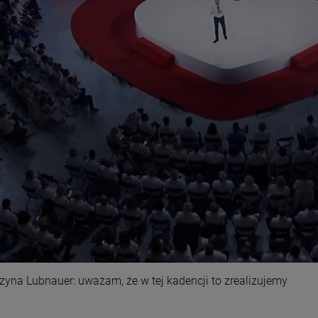
zyna Lubnauer: uważam, że w tej kadencji to zrealizujemy