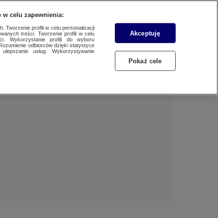
 w celu zapewnienia:
 Tworzenie profili w celu personalizacji
Akceptuję
wanych treści. Tworzenie profili w celu
Dzień dobry!
ci. Wykorzystanie profili do wyboru
Rozumienie odbiorców dzięki statystyce
Jedno konto do wszystkich usług
ulepszanie usług. Wykorzystywanie
Pokaż cele
ZALOGUJ SIĘ
Zarejestruj się