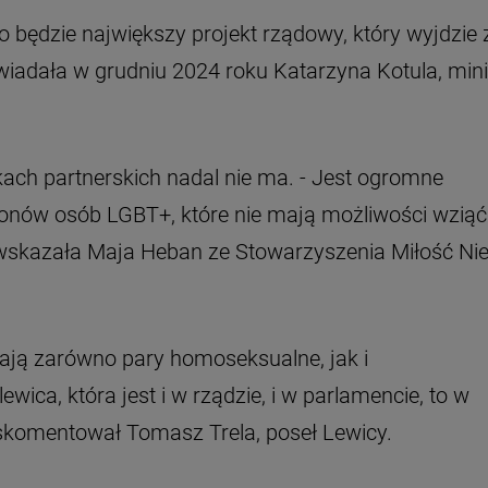
o będzie największy projekt rządowy, który wyjdzie 
owiadała w grudniu 2024 roku Katarzyna Kotula, mini
kach partnerskich nadal nie ma. - Jest ogromne
ionów osób LGBT+, które nie mają możliwości wziąć
 wskazała Maja Heban ze Stowarzyszenia Miłość Ni
ają zarówno pary homoseksualne, jak i
lewica, która jest i w rządzie, i w parlamencie, to w
- skomentował Tomasz Trela, poseł Lewicy.