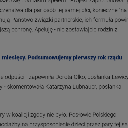
isało się pod takim apelem: "Projekt zaproponowan
zeństwa dla par osób tej samej płci, konieczne "na
nują Państwo związki partnerskie, ich formuła powi
jszą ochronę. Apeluję - nie zostawiajcie rodzin z
2 miesięcy. Podsumowujemy pierwszy rok rządu
ie odpuści - zapewniła Dorota Olko, posłanka Lewicy
emy - skomentowała Katarzyna Lubnauer, posłanka
ry w koalicji zgody nie było. Posłowie Polskiego
ociażby na przysposobienie dzieci przez pary tej s