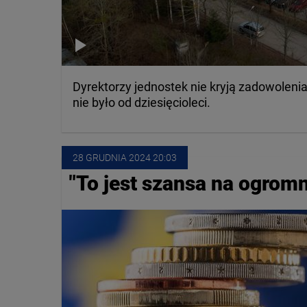
Dyrektorzy jednostek nie kryją zadowolenia
nie było od dziesięcioleci.
28 GRUDNIA
 2024
 20:03
"To jest szansa na ogromn