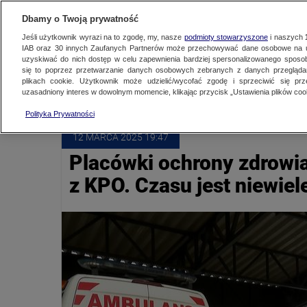
NAJNOWSZE
ZOBACZ FAK
Dbamy o Twoją prywatność
Jeśli użytkownik wyrazi na to zgodę, my, nasze
podmioty stowarzyszone
i naszych
IAB oraz
30
innych Zaufanych Partnerów może przechowywać dane osobowe na ur
uzyskiwać do nich dostęp w celu zapewnienia bardziej spersonalizowanego sposo
KPO
się to poprzez przetwarzanie danych osobowych zebranych z danych przegląd
plikach cookie. Użytkownik może udzielić/wycofać zgodę i sprzeciwić się pr
uzasadniony interes w dowolnym momencie, klikając przycisk „Ustawienia plików cook
Polityka Prywatności
12 MARCA
 2025
 19:47
Placówki ochrony zdrowia
z KPO. Czasu jest niewiel