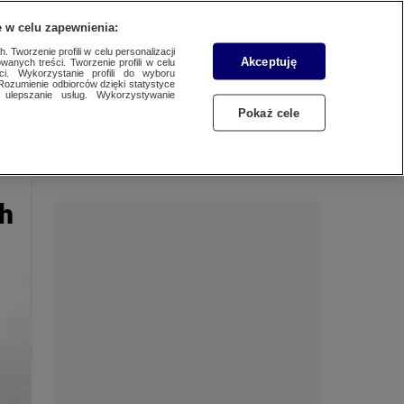
 w celu zapewnienia:
 Tworzenie profili w celu personalizacji
Akceptuję
wanych treści. Tworzenie profili w celu
Dzień dobry!
ci. Wykorzystanie profili do wyboru
Rozumienie odbiorców dzięki statystyce
Jedno konto do wszystkich usług
ulepszanie usług. Wykorzystywanie
Pokaż cele
ZALOGUJ SIĘ
Zarejestruj się
ch