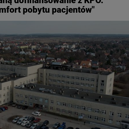
taną dofinansowanie z KPO.
mfort pobytu pacjentów"