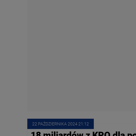
22 PAŹDZIERNIKA
 2024
 21:12
18 miliardów z KPO dla p