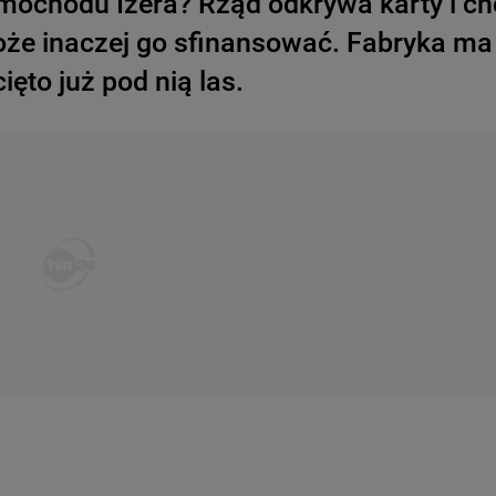
samochodu Izera? Rząd odkrywa karty i c
oże inaczej go sfinansować. Fabryka ma
ęto już pod nią las.