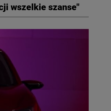
cji wszelkie szanse"