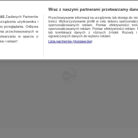
TY
FAKTY PO FAKTACH
FAKTY O ŚWIECIE
Wraz z naszymi partnerami przetwarzamy dane
161
Zaufanych Partnerów
Przechowywanie informacji na urządzeniu lub dostęp do nich.
treści. Wykorzystywanie profili w celu doboru spersonalizo
ządzeniu użytkownika i
spersonalizowanych reklam. Pomiar efektywności treś
bu przeglądania. Odbywa
spersonalizowanych reklam. Pomiar efektywności reklam. 
ania przechowywanych w
lub kombinacji danych z różnych źródeł. Rozwój i 
ograniczonych danych do wyboru reklam.
zetwarzaniu w oparciu o
ie i reklam”.
Lista partnerów (dostawców)