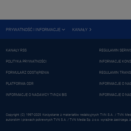
PRYWATNOŚĆ I INFORMACJE
KANAŁY
KANAŁY RSS
REGULAMIN SERWI
POLITYKA PRYWATNOŚCI
INFORMACJE KON
FORMULARZ ODSTĄPIENIA
REGULAMIN TRANS
PLATFORMA ODR
INFORMACJE O N
INFORMACJE O NADAWCY TVN24 BIS
INFORMACJE O NA
Copyright (C) 1997-2025 Korzystanie z materiałów redakcyjnych TVN S.A. / TVN Medi
autorskim i prawach pokrewnych TVN S.A. / TVN Media Sp. z o.o. wyraźnie zastrzega, 