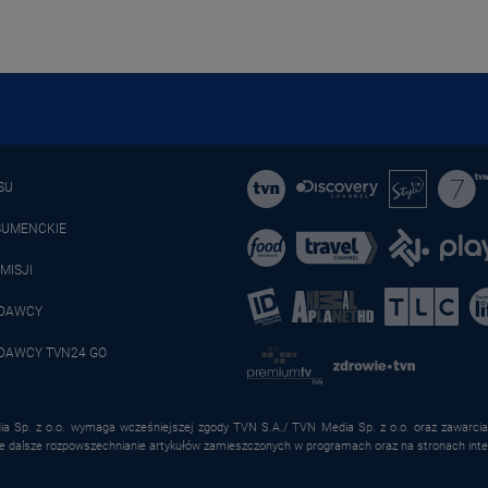
SU
SUMENCKIE
MISJI
ADAWCY
DAWCY TVN24 GO
a Sp. z o.o. wymaga wcześniejszej zgody TVN S.A./ TVN Media Sp. z o.o. oraz zawarcia 
że dalsze rozpowszechnianie artykułów zamieszczonych w programach oraz na stronach inte