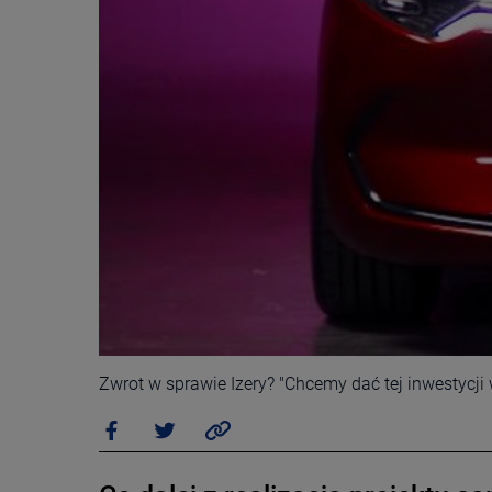
Zwrot w sprawie Izery? "Chcemy dać tej inwestycji