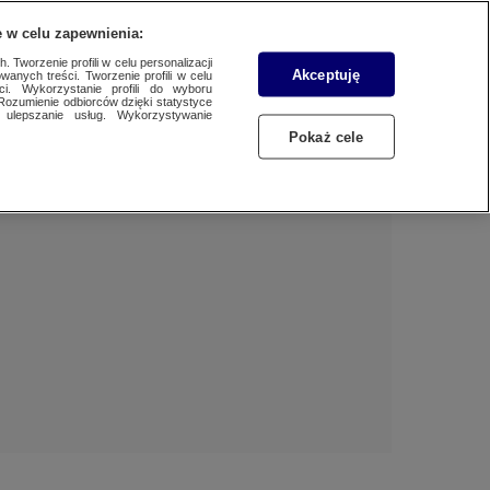
 w celu zapewnienia:
 Tworzenie profili w celu personalizacji
Akceptuję
wanych treści. Tworzenie profili w celu
Dzień dobry!
ci. Wykorzystanie profili do wyboru
Rozumienie odbiorców dzięki statystyce
Jedno konto do wszystkich usług
ulepszanie usług. Wykorzystywanie
Pokaż cele
ZALOGUJ SIĘ
Zarejestruj się