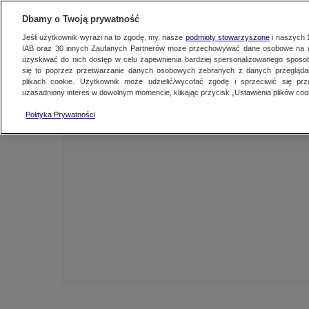
NAJNOWSZE
ZOBACZ FAK
Dbamy o Twoją prywatność
Jeśli użytkownik wyrazi na to zgodę, my, nasze
podmioty stowarzyszone
i naszych
IAB oraz
30
innych Zaufanych Partnerów może przechowywać dane osobowe na ur
uzyskiwać do nich dostęp w celu zapewnienia bardziej spersonalizowanego sposo
się to poprzez przetwarzanie danych osobowych zebranych z danych przegląd
plikach cookie. Użytkownik może udzielić/wycofać zgodę i sprzeciwić się pr
uzasadniony interes w dowolnym momencie, klikając przycisk „Ustawienia plików cook
Polityka Prywatności