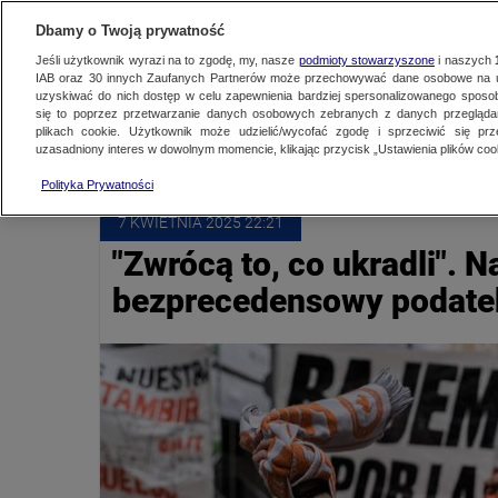
NAJNOWSZE
ZOBACZ FAK
Dbamy o Twoją prywatność
Jeśli użytkownik wyrazi na to zgodę, my, nasze
podmioty stowarzyszone
i naszych
IAB oraz
30
innych Zaufanych Partnerów może przechowywać dane osobowe na ur
uzyskiwać do nich dostęp w celu zapewnienia bardziej spersonalizowanego sposo
HISZPANIA
się to poprzez przetwarzanie danych osobowych zebranych z danych przegląd
plikach cookie. Użytkownik może udzielić/wycofać zgodę i sprzeciwić się pr
uzasadniony interes w dowolnym momencie, klikając przycisk „Ustawienia plików cook
Polityka Prywatności
7 KWIETNIA
 2025
 22:21
"Zwrócą to, co ukradli". 
bezprecedensowy podat