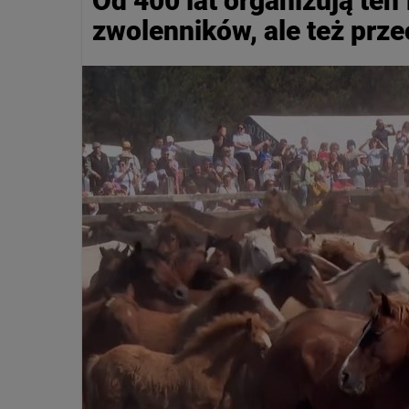
Od 400 lat organizują ten
zwolenników, ale też prz