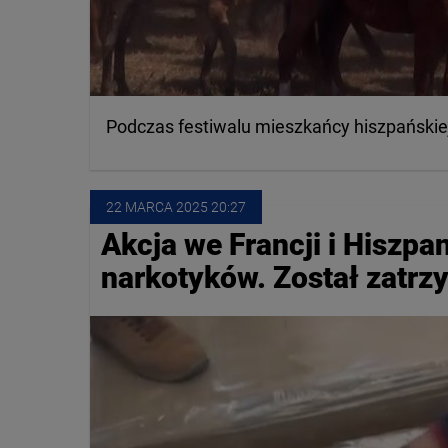
Podczas festiwalu mieszkańcy hiszpańskiej G
22 MARCA
 2025
 20:27
Akcja we Francji i Hiszpani
narkotyków. Został zatrz