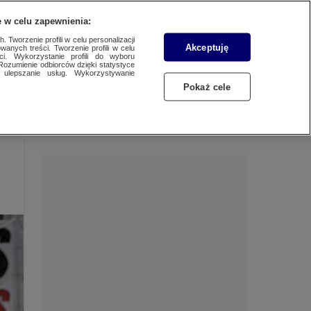
 w celu zapewnienia:
 Tworzenie profili w celu personalizacji
Akceptuję
wanych treści. Tworzenie profili w celu
Dzień dobry!
ci. Wykorzystanie profili do wyboru
Rozumienie odbiorców dzięki statystyce
Jedno konto do wszystkich usług
ulepszanie usług. Wykorzystywanie
Pokaż cele
ZALOGUJ SIĘ
Zarejestruj się