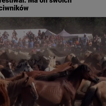
 festiwal. Ma on swoich
eciwników