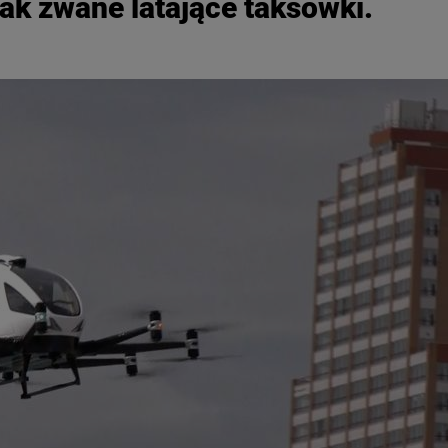
ak zwane latające taksówki.