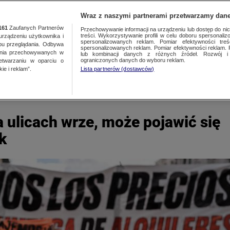
TY
FAKTY PO FAKTACH
FAKTY O ŚWIECIE
Wraz z naszymi partnerami przetwarzamy dane
161
Zaufanych Partnerów
Przechowywanie informacji na urządzeniu lub dostęp do nich.
treści. Wykorzystywanie profili w celu doboru spersonalizo
ządzeniu użytkownika i
spersonalizowanych reklam. Pomiar efektywności treś
bu przeglądania. Odbywa
spersonalizowanych reklam. Pomiar efektywności reklam. 
ania przechowywanych w
lub kombinacji danych z różnych źródeł. Rozwój i 
ograniczonych danych do wyboru reklam.
zetwarzaniu w oparciu o
ie i reklam”.
Lista partnerów (dostawców)
Na ulicach wrze, może pojawić się
ek