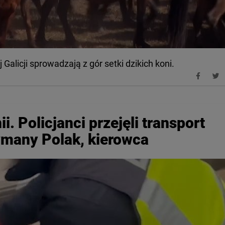
alicji sprowadzają z gór setki dzikich koni.
i. Policjanci przejęli transport
ymany Polak, kierowca