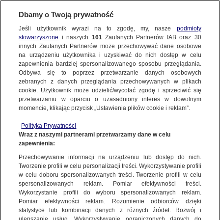
Dbamy o Twoją prywatność
Jeśli użytkownik wyrazi na to zgodę, my, nasze
podmioty
stowarzyszone
i naszych
161
Zaufanych Partnerów IAB oraz
30
NAJNOWSZE
innych Zaufanych Partnerów może przechowywać dane osobowe
na urządzeniu użytkownika i uzyskiwać do nich dostęp w celu
zapewnienia bardziej spersonalizowanego sposobu przeglądania.
Dzień dobry!
ZOBACZ FAKTY
Odbywa się to poprzez przetwarzanie danych osobowych
Jedno konto do wszystkich usług
zebranych z danych przeglądania przechowywanych w plikach
cookie. Użytkownik może udzielić/wycofać zgodę i sprzeciwić się
przetwarzaniu w oparciu o uzasadniony interes w dowolnym
FAKTY PO FAKTACH
momencie, klikając przycisk „Ustawienia plików cookie i reklam”.
ZALOGUJ SIĘ
Polityka Prywatności
FAKTY O ŚWIECIE
Wraz z naszymi partnerami przetwarzamy dane w celu
zapewnienia:
Zarejestruj się
Przechowywanie informacji na urządzeniu lub dostęp do nich.
Powódź w Hiszpanii zabiła ponad 200 osób. "Tam, gdzie mieszkam, nic
nie może dojechać"
WIĘCEJ
Tworzenie profili w celu personalizacji treści. Wykorzystywanie profili
Andrzej Zaucha/Fakty TVN
w celu doboru spersonalizowanych treści. Tworzenie profili w celu
spersonalizowanych reklam. Pomiar efektywności treści.
Wykorzystanie profili do wyboru spersonalizowanych reklam.
KANAŁY
Pomiar efektywności reklam. Rozumienie odbiorców dzięki
FAKTY
|
ZOBACZ FAKTY
statystyce lub kombinacji danych z różnych źródeł. Rozwój i
ulepszanie usług. Wykorzystywanie ograniczonych danych do