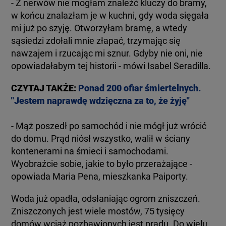
- Z nerwów nie mogłam znaleźć kluczy do bramy,
w końcu znalazłam je w kuchni, gdy woda sięgała
mi już po szyję. Otworzyłam bramę, a wtedy
sąsiedzi zdołali mnie złapać, trzymając się
nawzajem i rzucając mi sznur. Gdyby nie oni, nie
opowiadałabym tej historii - mówi Isabel Seradilla.
CZYTAJ TAKŻE:
Ponad 200 ofiar śmiertelnych.
"Jestem naprawdę wdzięczna za to, że żyję"
- Mąż poszedł po samochód i nie mógł już wrócić
do domu. Prąd niósł wszystko, walił w ściany
kontenerami na śmieci i samochodami.
Wyobraźcie sobie, jakie to było przerażające -
opowiada Maria Pena, mieszkanka Paiporty.
Woda już opadła, odsłaniając ogrom zniszczeń.
Zniszczonych jest wiele mostów, 75 tysięcy
domów wciąż pozbawionych jest prądu. Do wielu