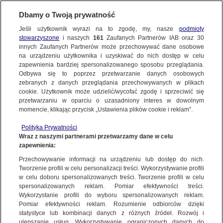
Dbamy o Twoją prywatność
Jeśli użytkownik wyrazi na to zgodę, my, nasze
podmioty
stowarzyszone
i naszych
161
Zaufanych Partnerów IAB oraz
30
NAJNOWSZE
innych Zaufanych Partnerów może przechowywać dane osobowe
na urządzeniu użytkownika i uzyskiwać do nich dostęp w celu
zapewnienia bardziej spersonalizowanego sposobu przeglądania.
Dzień dobry!
ZOBACZ FAKTY
Odbywa się to poprzez przetwarzanie danych osobowych
Jedno konto do wszystkich usług
zebranych z danych przeglądania przechowywanych w plikach
cookie. Użytkownik może udzielić/wycofać zgodę i sprzeciwić się
przetwarzaniu w oparciu o uzasadniony interes w dowolnym
FAKTY PO FAKTACH
momencie, klikając przycisk „Ustawienia plików cookie i reklam”.
ZALOGUJ SIĘ
Polityka Prywatności
FAKTY O ŚWIECIE
Wraz z naszymi partnerami przetwarzamy dane w celu
zapewnienia:
Zarejestruj się
DESZCZ
Przechowywanie informacji na urządzeniu lub dostęp do nich.
WIĘCEJ
Tworzenie profili w celu personalizacji treści. Wykorzystywanie profili
w celu doboru spersonalizowanych treści. Tworzenie profili w celu
spersonalizowanych reklam. Pomiar efektywności treści.
Wykorzystanie profili do wyboru spersonalizowanych reklam.
KANAŁY
Pomiar efektywności reklam. Rozumienie odbiorców dzięki
statystyce lub kombinacji danych z różnych źródeł. Rozwój i
ulepszanie usług. Wykorzystywanie ograniczonych danych do