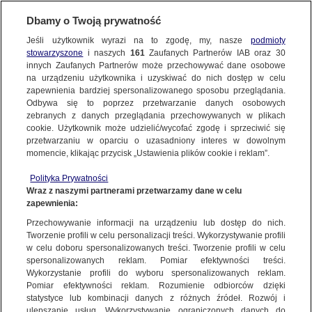
Dbamy o Twoją prywatność
Jeśli użytkownik wyrazi na to zgodę, my, nasze
podmioty
stowarzyszone
i naszych
161
Zaufanych Partnerów IAB oraz
30
NAJNOWSZE
innych Zaufanych Partnerów może przechowywać dane osobowe
na urządzeniu użytkownika i uzyskiwać do nich dostęp w celu
zapewnienia bardziej spersonalizowanego sposobu przeglądania.
Dzień dobry!
ZOBACZ FAKTY
Odbywa się to poprzez przetwarzanie danych osobowych
Jedno konto do wszystkich usług
zebranych z danych przeglądania przechowywanych w plikach
cookie. Użytkownik może udzielić/wycofać zgodę i sprzeciwić się
przetwarzaniu w oparciu o uzasadniony interes w dowolnym
FAKTY PO FAKTACH
momencie, klikając przycisk „Ustawienia plików cookie i reklam”.
ZALOGUJ SIĘ
Polityka Prywatności
FAKTY O ŚWIECIE
Wraz z naszymi partnerami przetwarzamy dane w celu
zapewnienia:
Zarejestruj się
Przechowywanie informacji na urządzeniu lub dostęp do nich.
Mieszkańcy zalewanych miejscowości przeżywają dramat. "Co chwilę ktoś
szuka drugiej osoby"
WIĘCEJ
Tworzenie profili w celu personalizacji treści. Wykorzystywanie profili
Katarzyna Czupryńska-Chabros/Fakty po Południu TVN24
w celu doboru spersonalizowanych treści. Tworzenie profili w celu
spersonalizowanych reklam. Pomiar efektywności treści.
Wykorzystanie profili do wyboru spersonalizowanych reklam.
KANAŁY
Pomiar efektywności reklam. Rozumienie odbiorców dzięki
FAKTY
|
FAKTY PO POŁUDNIU
statystyce lub kombinacji danych z różnych źródeł. Rozwój i
ulepszanie usług. Wykorzystywanie ograniczonych danych do