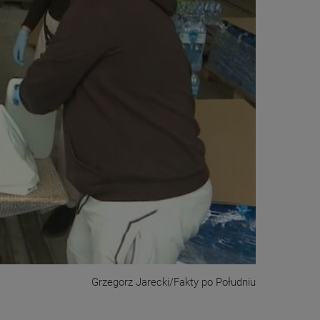
Grzegorz Jarecki/Fakty po Południu