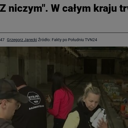
Z niczym". W całym kraju tr
:47
Grzegorz Jarecki
Źródło:
Fakty po Południu TVN24