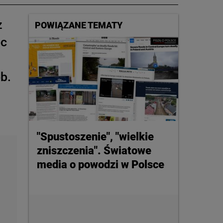
z
POWIĄZANE TEMATY
oc
b.
"Spustoszenie", "wielkie
zniszczenia". Światowe
media o powodzi w Polsce