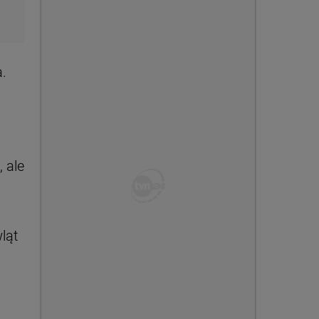
.
 ale
wląt