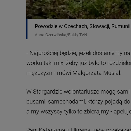
Powodzie w Czechach, Słowacji, Rumunii i 
Anna Czerwińska/Fakty TVN
- Najprościej będzie, jeżeli dostaniemy
worku taki mix, żeby już było to rozdzielo
mężczyzn - mówi Małgorzata Musiał.
W Stargardzie wolontariusze mogą sami o
busami, samochodami, którzy pojadą do d
a my wszyscy tylko to zbierajmy - apeluje
Pani Katarzyna z Ukrainy, żeby przekaza