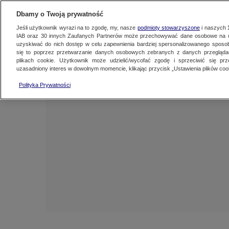
NAJNOWSZE
ZOBACZ FAK
Dbamy o Twoją prywatność
Jeśli użytkownik wyrazi na to zgodę, my, nasze
podmioty stowarzyszone
i naszych
IAB oraz
30
innych Zaufanych Partnerów może przechowywać dane osobowe na ur
uzyskiwać do nich dostęp w celu zapewnienia bardziej spersonalizowanego sposo
się to poprzez przetwarzanie danych osobowych zebranych z danych przegląd
plikach cookie. Użytkownik może udzielić/wycofać zgodę i sprzeciwić się pr
uzasadniony interes w dowolnym momencie, klikając przycisk „Ustawienia plików cook
Polityka Prywatności