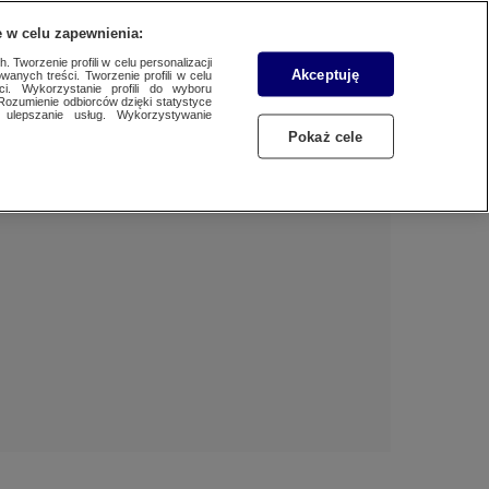
 w celu zapewnienia:
 Tworzenie profili w celu personalizacji
Akceptuję
wanych treści. Tworzenie profili w celu
Dzień dobry!
ci. Wykorzystanie profili do wyboru
Rozumienie odbiorców dzięki statystyce
Jedno konto do wszystkich usług
ulepszanie usług. Wykorzystywanie
Pokaż cele
ZALOGUJ SIĘ
Zarejestruj się