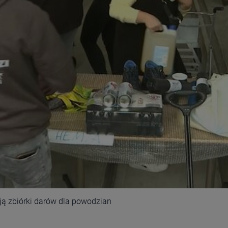
ją zbiórki darów dla powodzian