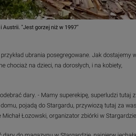
Austrii. "Jest gorzej niż w 1997"
 na przykład ubrania posegregowane. Jak dostajemy 
ne chociaż na dzieci, na dorosłych, i na kobiety,
debrać dary. - Mamy superekipę, superludzi tutaj z
omu, pojadą do Stargardu, przywiozą tutaj za was
 Michał Łozowski, organizator zbiórki w Stargardzie
ć dary do magazynu w Stargardzie, najpierw jechał