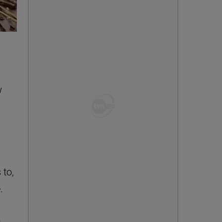
w
 to,
.
a