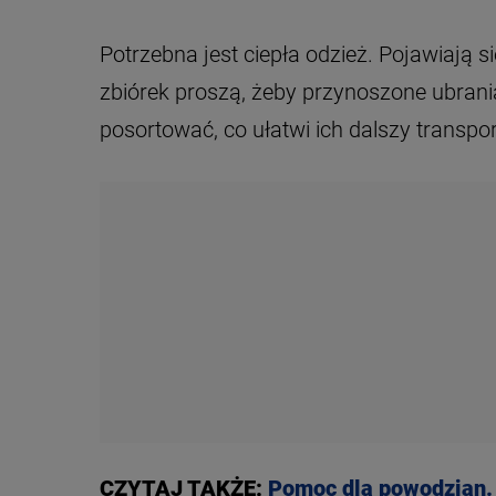
Potrzebna jest ciepła odzież. Pojawiają s
zbiórek proszą, żeby przynoszone ubrani
posortować, co ułatwi ich dalszy transpor
CZYTAJ TAKŻE:
Pomoc dla powodzian. 