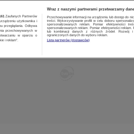
TY
FAKTY PO FAKTACH
FAKTY O ŚWIECIE
Wraz z naszymi partnerami przetwarzamy dane
161
Zaufanych Partnerów
Przechowywanie informacji na urządzeniu lub dostęp do nich.
treści. Wykorzystywanie profili w celu doboru spersonalizo
ządzeniu użytkownika i
spersonalizowanych reklam. Pomiar efektywności treś
bu przeglądania. Odbywa
spersonalizowanych reklam. Pomiar efektywności reklam. 
ania przechowywanych w
lub kombinacji danych z różnych źródeł. Rozwój i 
ograniczonych danych do wyboru reklam.
zetwarzaniu w oparciu o
ie i reklam”.
Lista partnerów (dostawców)