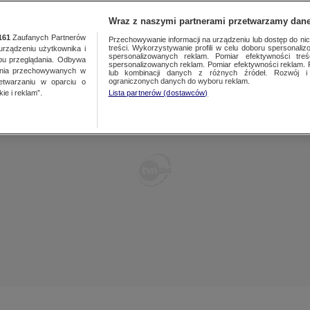
TY
FAKTY PO FAKTACH
FAKTY O ŚWIECIE
Wraz z naszymi partnerami przetwarzamy dane
161
Zaufanych Partnerów
Przechowywanie informacji na urządzeniu lub dostęp do nich.
treści. Wykorzystywanie profili w celu doboru spersonalizo
ządzeniu użytkownika i
spersonalizowanych reklam. Pomiar efektywności treś
bu przeglądania. Odbywa
spersonalizowanych reklam. Pomiar efektywności reklam. 
ania przechowywanych w
lub kombinacji danych z różnych źródeł. Rozwój i 
ograniczonych danych do wyboru reklam.
zetwarzaniu w oparciu o
ie i reklam”.
Lista partnerów (dostawców)