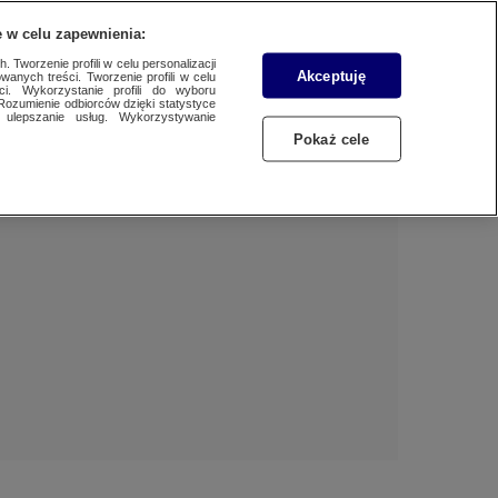
 w celu zapewnienia:
 Tworzenie profili w celu personalizacji
Akceptuję
wanych treści. Tworzenie profili w celu
Dzień dobry!
ci. Wykorzystanie profili do wyboru
Rozumienie odbiorców dzięki statystyce
Jedno konto do wszystkich usług
ulepszanie usług. Wykorzystywanie
Pokaż cele
ZALOGUJ SIĘ
Zarejestruj się