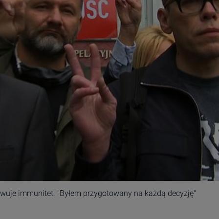
howuje immunitet. "Byłem przygotowany na każdą decyzję"