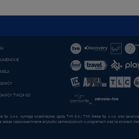
SU
SUMENCKIE
MISJI
ADAWCY
DAWCY TVN24 GO
a Sp. z o.o. wymaga wcześniejszej zgody TVN S.A./ TVN Media Sp. z o.o. oraz zawarcia 
że dalsze rozpowszechnianie artykułów zamieszczonych w programach oraz na stronach inte