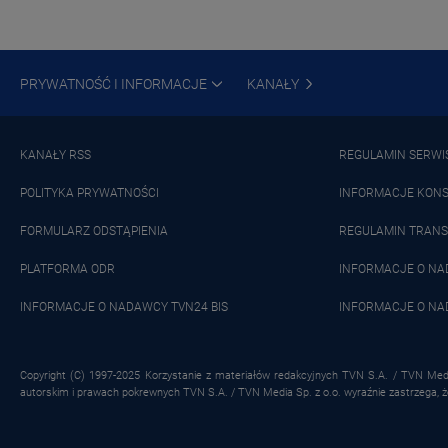
PRYWATNOŚĆ I INFORMACJE
KANAŁY
KANAŁY RSS
REGULAMIN SERWI
POLITYKA PRYWATNOŚCI
INFORMACJE KON
FORMULARZ ODSTĄPIENIA
REGULAMIN TRANS
PLATFORMA ODR
INFORMACJE O N
INFORMACJE O NADAWCY TVN24 BIS
INFORMACJE O NA
Copyright (C) 1997-2025 Korzystanie z materiałów redakcyjnych TVN S.A. / TVN Medi
autorskim i prawach pokrewnych TVN S.A. / TVN Media Sp. z o.o. wyraźnie zastrzega, 