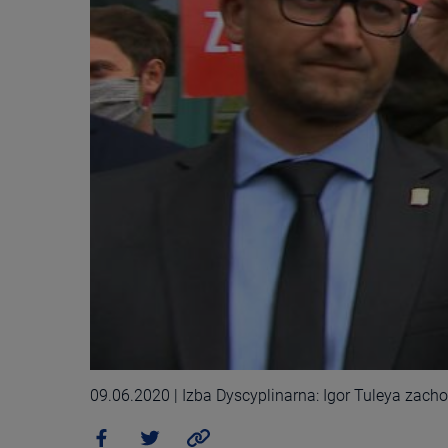
09.06.2020 | Izba Dyscyplinarna: Igor Tuleya zac