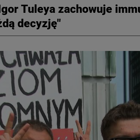
 Igor Tuleya zachowuje imm
żdą decyzję"