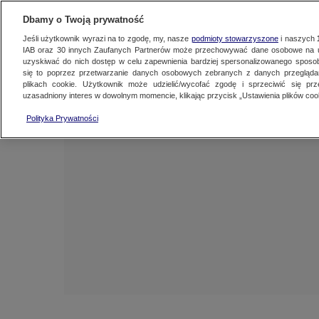
NAJNOWSZE
ZOBACZ FAK
Dbamy o Twoją prywatność
Jeśli użytkownik wyrazi na to zgodę, my, nasze
podmioty stowarzyszone
i naszych
IAB oraz
30
innych Zaufanych Partnerów może przechowywać dane osobowe na ur
uzyskiwać do nich dostęp w celu zapewnienia bardziej spersonalizowanego sposo
się to poprzez przetwarzanie danych osobowych zebranych z danych przegląd
plikach cookie. Użytkownik może udzielić/wycofać zgodę i sprzeciwić się pr
uzasadniony interes w dowolnym momencie, klikając przycisk „Ustawienia plików cook
Polityka Prywatności