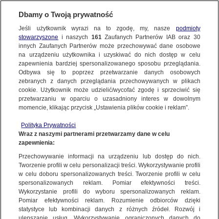
Dbamy o Twoją prywatność
Jeśli użytkownik wyrazi na to zgodę, my, nasze
podmioty
stowarzyszone
i naszych
161
Zaufanych Partnerów IAB oraz
30
NAJNOWSZE
innych Zaufanych Partnerów może przechowywać dane osobowe
na urządzeniu użytkownika i uzyskiwać do nich dostęp w celu
zapewnienia bardziej spersonalizowanego sposobu przeglądania.
Dzień dobry!
ZOBACZ FAKTY
Odbywa się to poprzez przetwarzanie danych osobowych
Jedno konto do wszystkich usług
zebranych z danych przeglądania przechowywanych w plikach
cookie. Użytkownik może udzielić/wycofać zgodę i sprzeciwić się
przetwarzaniu w oparciu o uzasadniony interes w dowolnym
FAKTY PO FAKTACH
momencie, klikając przycisk „Ustawienia plików cookie i reklam”.
ZALOGUJ SIĘ
Polityka Prywatności
FAKTY O ŚWIECIE
Wraz z naszymi partnerami przetwarzamy dane w celu
zapewnienia:
Zarejestruj się
Przechowywanie informacji na urządzeniu lub dostęp do nich.
W 2024 roku psy w Polsce pogryzły ludzi niemal 27 tysięcy razy.
Odpowiedzialność spada na właścicieli
WIĘCEJ
Tworzenie profili w celu personalizacji treści. Wykorzystywanie profili
Katarzyna Górniak/Fakty TVN
w celu doboru spersonalizowanych treści. Tworzenie profili w celu
spersonalizowanych reklam. Pomiar efektywności treści.
Wykorzystanie profili do wyboru spersonalizowanych reklam.
KANAŁY
Pomiar efektywności reklam. Rozumienie odbiorców dzięki
FAKTY
|
ZOBACZ FAKTY
statystyce lub kombinacji danych z różnych źródeł. Rozwój i
ulepszanie usług. Wykorzystywanie ograniczonych danych do