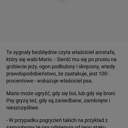
Te sygnały bezbłędnie czyta właściciel amstafa,
który się wabi Mario. - Sierść mu się po prostu na
grzbiecie jeży, ogon podkulony i skręcony, wtedy
prawdopodobieństwo, że zaatakuje, jest 100-
procentowe - wskazuje właściciel psa.
Mario może ugryźć, gdy się boi, lub gdy się broni.
Psy gryzą też, gdy są zaniedbane, zamknięte i
nieszczęśliwe.
- W przypadku pogryzień takich na przykład z
samoobrony te psy odstępują od tego ataku.