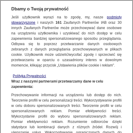
Dbamy o Twoją prywatność
Jeśli użytkownik wyrazi na to zgodę, my, nasze
podmioty
stowarzyszone
i naszych
161
Zaufanych Partnerów IAB oraz
30
NAJNOWSZE
innych Zaufanych Partnerów może przechowywać dane osobowe
na urządzeniu użytkownika i uzyskiwać do nich dostęp w celu
zapewnienia bardziej spersonalizowanego sposobu przeglądania.
Dzień dobry!
ZOBACZ FAKTY
Odbywa się to poprzez przetwarzanie danych osobowych
Jedno konto do wszystkich usług
zebranych z danych przeglądania przechowywanych w plikach
cookie. Użytkownik może udzielić/wycofać zgodę i sprzeciwić się
przetwarzaniu w oparciu o uzasadniony interes w dowolnym
FAKTY PO FAKTACH
momencie, klikając przycisk „Ustawienia plików cookie i reklam”.
ZALOGUJ SIĘ
Polityka Prywatności
FAKTY O ŚWIECIE
Wraz z naszymi partnerami przetwarzamy dane w celu
zapewnienia:
Zarejestruj się
DZIECKO
Przechowywanie informacji na urządzeniu lub dostęp do nich.
WIĘCEJ
Tworzenie profili w celu personalizacji treści. Wykorzystywanie profili
w celu doboru spersonalizowanych treści. Tworzenie profili w celu
spersonalizowanych reklam. Pomiar efektywności treści.
Wykorzystanie profili do wyboru spersonalizowanych reklam.
KANAŁY
Pomiar efektywności reklam. Rozumienie odbiorców dzięki
statystyce lub kombinacji danych z różnych źródeł. Rozwój i
ulepszanie usług. Wykorzystywanie ograniczonych danych do