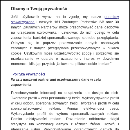
Dbamy o Twoją prywatność
Jeśli użytkownik wyrazi na to zgodę, my, nasze
podmioty
stowarzyszone
i naszych
161
Zaufanych Partnerów IAB oraz
30
NAJNOWSZE
innych Zaufanych Partnerów może przechowywać dane osobowe
na urządzeniu użytkownika i uzyskiwać do nich dostęp w celu
zapewnienia bardziej spersonalizowanego sposobu przeglądania.
Dzień dobry!
ZOBACZ FAKTY
Odbywa się to poprzez przetwarzanie danych osobowych
Jedno konto do wszystkich usług
zebranych z danych przeglądania przechowywanych w plikach
cookie. Użytkownik może udzielić/wycofać zgodę i sprzeciwić się
przetwarzaniu w oparciu o uzasadniony interes w dowolnym
FAKTY PO FAKTACH
momencie, klikając przycisk „Ustawienia plików cookie i reklam”.
ZALOGUJ SIĘ
Polityka Prywatności
FAKTY O ŚWIECIE
Wraz z naszymi partnerami przetwarzamy dane w celu
zapewnienia:
Zarejestruj się
BEZPIECZEŃSTWO
Przechowywanie informacji na urządzeniu lub dostęp do nich.
WIĘCEJ
Tworzenie profili w celu personalizacji treści. Wykorzystywanie profili
w celu doboru spersonalizowanych treści. Tworzenie profili w celu
spersonalizowanych reklam. Pomiar efektywności treści.
Wykorzystanie profili do wyboru spersonalizowanych reklam.
KANAŁY
Pomiar efektywności reklam. Rozumienie odbiorców dzięki
statystyce lub kombinacji danych z różnych źródeł. Rozwój i
ulepszanie usług. Wykorzystywanie ograniczonych danych do