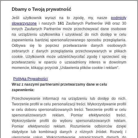
Dbamy o Twoją prywatność
Jeśli użytkownik wyrazi na to zgodę, my, nasze
podmioty
stowarzyszone
i naszych
161
Zaufanych Partnerów IAB oraz
30
NAJNOWSZE
innych Zaufanych Partnerów może przechowywać dane osobowe
na urządzeniu użytkownika i uzyskiwać do nich dostęp w celu
zapewnienia bardziej spersonalizowanego sposobu przeglądania.
Dzień dobry!
ZOBACZ FAKTY
Odbywa się to poprzez przetwarzanie danych osobowych
Jedno konto do wszystkich usług
zebranych z danych przeglądania przechowywanych w plikach
cookie. Użytkownik może udzielić/wycofać zgodę i sprzeciwić się
przetwarzaniu w oparciu o uzasadniony interes w dowolnym
FAKTY PO FAKTACH
momencie, klikając przycisk „Ustawienia plików cookie i reklam”.
ZALOGUJ SIĘ
Polityka Prywatności
FAKTY O ŚWIECIE
Wraz z naszymi partnerami przetwarzamy dane w celu
zapewnienia:
Zarejestruj się
Przechowywanie informacji na urządzeniu lub dostęp do nich.
Czy Europa jest w stanie dostarczyć zamienniki amerykańskich
technologii?
WIĘCEJ
Tworzenie profili w celu personalizacji treści. Wykorzystywanie profili
Paweł Szot/Fakty TVN
w celu doboru spersonalizowanych treści. Tworzenie profili w celu
spersonalizowanych reklam. Pomiar efektywności treści.
Wykorzystanie profili do wyboru spersonalizowanych reklam.
KANAŁY
Pomiar efektywności reklam. Rozumienie odbiorców dzięki
FAKTY
|
ZOBACZ FAKTY
statystyce lub kombinacji danych z różnych źródeł. Rozwój i
ulepszanie usług. Wykorzystywanie ograniczonych danych do