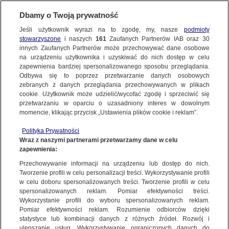
Dbamy o Twoją prywatność
Jeśli użytkownik wyrazi na to zgodę, my, nasze
podmioty
stowarzyszone
i naszych
161
Zaufanych Partnerów IAB oraz
30
NAJNOWSZE
innych Zaufanych Partnerów może przechowywać dane osobowe
na urządzeniu użytkownika i uzyskiwać do nich dostęp w celu
zapewnienia bardziej spersonalizowanego sposobu przeglądania.
Dzień dobry!
ZOBACZ FAKTY
Odbywa się to poprzez przetwarzanie danych osobowych
Jedno konto do wszystkich usług
zebranych z danych przeglądania przechowywanych w plikach
cookie. Użytkownik może udzielić/wycofać zgodę i sprzeciwić się
przetwarzaniu w oparciu o uzasadniony interes w dowolnym
FAKTY PO FAKTACH
momencie, klikając przycisk „Ustawienia plików cookie i reklam”.
ZALOGUJ SIĘ
Polityka Prywatności
FAKTY O ŚWIECIE
Wraz z naszymi partnerami przetwarzamy dane w celu
zapewnienia:
Zarejestruj się
ZJEDNOCZONE EMIRATY ARABSKIE
Przechowywanie informacji na urządzeniu lub dostęp do nich.
WIĘCEJ
Tworzenie profili w celu personalizacji treści. Wykorzystywanie profili
w celu doboru spersonalizowanych treści. Tworzenie profili w celu
spersonalizowanych reklam. Pomiar efektywności treści.
Wykorzystanie profili do wyboru spersonalizowanych reklam.
KANAŁY
Pomiar efektywności reklam. Rozumienie odbiorców dzięki
statystyce lub kombinacji danych z różnych źródeł. Rozwój i
ulepszanie usług. Wykorzystywanie ograniczonych danych do