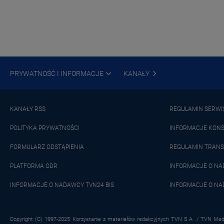
PRYWATNOŚĆ I INFORMACJE
KANAŁY
KANAŁY RSS
REGULAMIN SERWI
POLITYKA PRYWATNOŚCI
INFORMACJE KON
FORMULARZ ODSTĄPIENIA
REGULAMIN TRANS
PLATFORMA ODR
INFORMACJE O N
INFORMACJE O NADAWCY TVN24 BIS
INFORMACJE O NA
Copyright (C) 1997-2025 Korzystanie z materiałów redakcyjnych TVN S.A. / TVN Medi