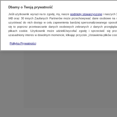
NAJNOWSZE
ZOBACZ FAK
Dbamy o Twoją prywatność
Jeśli użytkownik wyrazi na to zgodę, my, nasze
podmioty stowarzyszone
i naszych
IAB oraz
30
innych Zaufanych Partnerów może przechowywać dane osobowe na ur
uzyskiwać do nich dostęp w celu zapewnienia bardziej spersonalizowanego sposo
się to poprzez przetwarzanie danych osobowych zebranych z danych przegląd
plikach cookie. Użytkownik może udzielić/wycofać zgodę i sprzeciwić się pr
uzasadniony interes w dowolnym momencie, klikając przycisk „Ustawienia plików cook
Polityka Prywatności