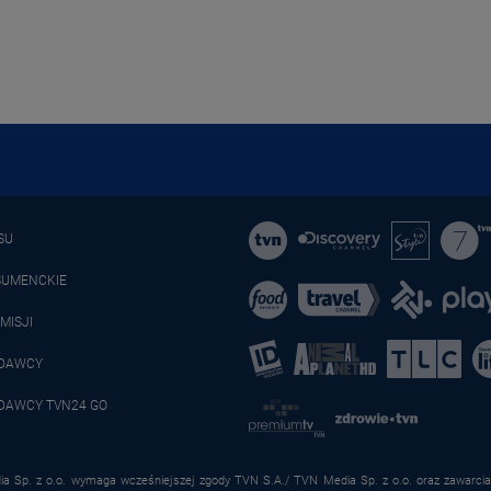
SU
SUMENCKIE
MISJI
ADAWCY
DAWCY TVN24 GO
a Sp. z o.o. wymaga wcześniejszej zgody TVN S.A./ TVN Media Sp. z o.o. oraz zawarcia 