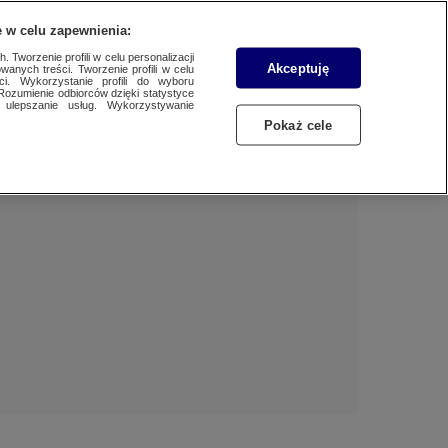
 w celu zapewnienia:
 Tworzenie profili w celu personalizacji
Akceptuję
wanych treści. Tworzenie profili w celu
Dzień dobry!
ci. Wykorzystanie profili do wyboru
Rozumienie odbiorców dzięki statystyce
Jedno konto do wszystkich usług
ulepszanie usług. Wykorzystywanie
Pokaż cele
ZALOGUJ SIĘ
Zarejestruj się