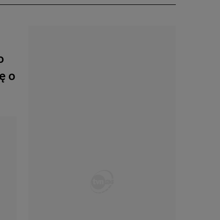
o
ę o