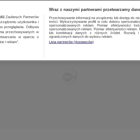
TY
FAKTY PO FAKTACH
FAKTY O ŚWIECIE
Wraz z naszymi partnerami przetwarzamy dane
161
Zaufanych Partnerów
Przechowywanie informacji na urządzeniu lub dostęp do nich.
treści. Wykorzystywanie profili w celu doboru spersonalizo
ządzeniu użytkownika i
spersonalizowanych reklam. Pomiar efektywności treś
bu przeglądania. Odbywa
spersonalizowanych reklam. Pomiar efektywności reklam. 
ania przechowywanych w
lub kombinacji danych z różnych źródeł. Rozwój i 
ograniczonych danych do wyboru reklam.
zetwarzaniu w oparciu o
ie i reklam”.
Lista partnerów (dostawców)