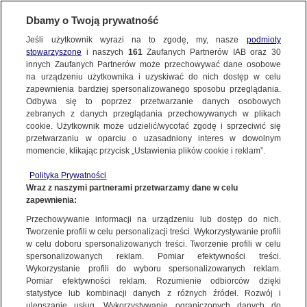
Dbamy o Twoją prywatność
Jeśli użytkownik wyrazi na to zgodę, my, nasze
podmioty
stowarzyszone
i naszych
161
Zaufanych Partnerów IAB oraz
30
NAJNOWSZE
innych Zaufanych Partnerów może przechowywać dane osobowe
na urządzeniu użytkownika i uzyskiwać do nich dostęp w celu
zapewnienia bardziej spersonalizowanego sposobu przeglądania.
Dzień dobry!
ZOBACZ FAKTY
Odbywa się to poprzez przetwarzanie danych osobowych
Jedno konto do wszystkich usług
zebranych z danych przeglądania przechowywanych w plikach
cookie. Użytkownik może udzielić/wycofać zgodę i sprzeciwić się
przetwarzaniu w oparciu o uzasadniony interes w dowolnym
FAKTY PO FAKTACH
momencie, klikając przycisk „Ustawienia plików cookie i reklam”.
ZALOGUJ SIĘ
Polityka Prywatności
FAKTY O ŚWIECIE
Wraz z naszymi partnerami przetwarzamy dane w celu
zapewnienia:
Zarejestruj się
Przechowywanie informacji na urządzeniu lub dostęp do nich.
Nowy rozdział w polskiej transplantologii. "Pula narządów praktycznie
nieograniczona"
WIĘCEJ
Tworzenie profili w celu personalizacji treści. Wykorzystywanie profili
Marek Nowicki/Fakty TVN
w celu doboru spersonalizowanych treści. Tworzenie profili w celu
spersonalizowanych reklam. Pomiar efektywności treści.
Wykorzystanie profili do wyboru spersonalizowanych reklam.
KANAŁY
Pomiar efektywności reklam. Rozumienie odbiorców dzięki
FAKTY
|
ZOBACZ FAKTY
statystyce lub kombinacji danych z różnych źródeł. Rozwój i
ulepszanie usług. Wykorzystywanie ograniczonych danych do