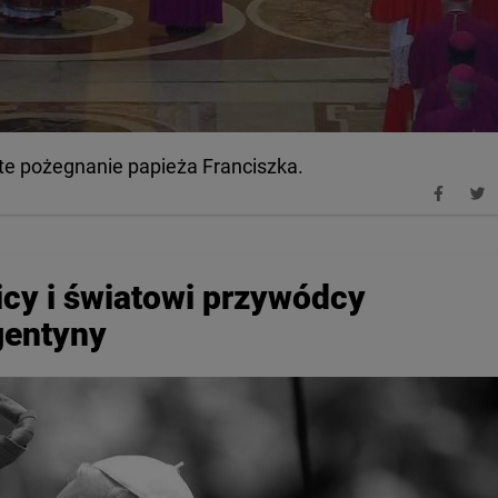
iste pożegnanie papieża Franciszka.
licy i światowi przywódcy
gentyny