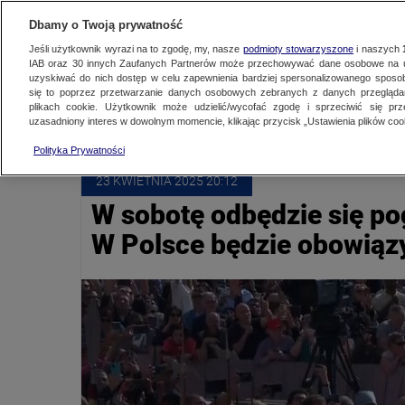
NAJNOWSZE
ZOBACZ FAK
Dbamy o Twoją prywatność
Jeśli użytkownik wyrazi na to zgodę, my, nasze
podmioty stowarzyszone
i naszych
IAB oraz
30
innych Zaufanych Partnerów może przechowywać dane osobowe na ur
uzyskiwać do nich dostęp w celu zapewnienia bardziej spersonalizowanego sposo
KOŚCIÓŁ KATOLICKI
się to poprzez przetwarzanie danych osobowych zebranych z danych przegląd
plikach cookie. Użytkownik może udzielić/wycofać zgodę i sprzeciwić się pr
uzasadniony interes w dowolnym momencie, klikając przycisk „Ustawienia plików cook
Polityka Prywatności
23 KWIETNIA
 2025
 20:12
W sobotę odbędzie się po
W Polsce będzie obowiąz