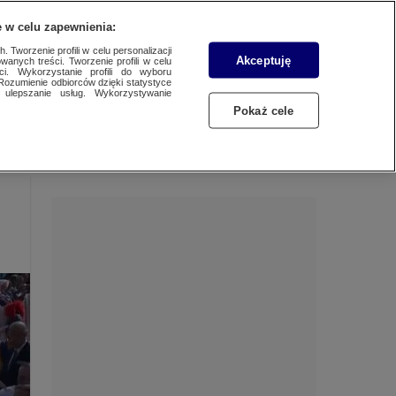
 w celu zapewnienia:
 Tworzenie profili w celu personalizacji
Akceptuję
wanych treści. Tworzenie profili w celu
Dzień dobry!
ci. Wykorzystanie profili do wyboru
Rozumienie odbiorców dzięki statystyce
Jedno konto do wszystkich usług
ulepszanie usług. Wykorzystywanie
Pokaż cele
ZALOGUJ SIĘ
Zarejestruj się