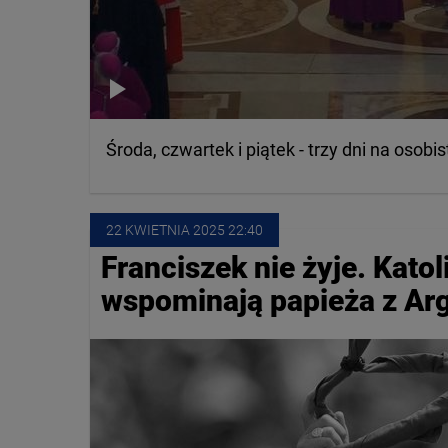
Środa, czwartek i piątek - trzy dni na osob
22 KWIETNIA
 2025
 22:40
Franciszek nie żyje. Kato
wspominają papieża z Ar