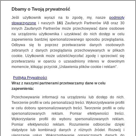
Dbamy o Twoją prywatność
FAKTY
|
FAKTY O ŚWIECIE
Jeśli użytkownik wyrazi na to zgodę, my, nasze
podmioty
stowarzyszone
i naszych
161
Zaufanych Partnerów IAB oraz
30
NAJNOWSZE
"Płoną nasze ostatnie płuca. Czas ucieka
innych Zaufanych Partnerów może przechowywać dane osobowe
nam szybciej, niż się zdawało"
na urządzeniu użytkownika i uzyskiwać do nich dostęp w celu
zapewnienia bardziej spersonalizowanego sposobu przeglądania.
Dzień dobry!
ZOBACZ FAKTY
26 SIERPNIA
 2019
 20:15
Odbywa się to poprzez przetwarzanie danych osobowych
Jedno konto do wszystkich usług
zebranych z danych przeglądania przechowywanych w plikach
cookie. Użytkownik może udzielić/wycofać zgodę i sprzeciwić się
przetwarzaniu w oparciu o uzasadniony interes w dowolnym
FAKTY PO FAKTACH
momencie, klikając przycisk „Ustawienia plików cookie i reklam”.
ZALOGUJ SIĘ
Liderzy obecni na szczycie G7 we Francji ustalili,
Polityka Prywatności
FAKTY O ŚWIECIE
Wraz z naszymi partnerami przetwarzamy dane w celu
że przekażą co najmniej dwadzieścia milionów
zapewnienia:
Zarejestruj się
dolarów na pomoc w walce z pożarami w Brazylii,
Przechowywanie informacji na urządzeniu lub dostęp do nich.
a słynny aktor Leonardo DiCaprio zadeklarował
WIĘCEJ
Tworzenie profili w celu personalizacji treści. Wykorzystywanie profili
kwotę pięciu milionów dolarów. W sumie w tym
w celu doboru spersonalizowanych treści. Tworzenie profili w celu
spersonalizowanych reklam. Pomiar efektywności treści.
roku w Puszczy Amazońskiej wybuchło około 78
Wykorzystanie profili do wyboru spersonalizowanych reklam.
tysięcy pożarów - to dwa razy więcej niż w roku
KANAŁY
Pomiar efektywności reklam. Rozumienie odbiorców dzięki
ubiegłym. Około połowa z nich wznieciła się w
statystyce lub kombinacji danych z różnych źródeł. Rozwój i
ulepszanie usług. Wykorzystywanie ograniczonych danych do