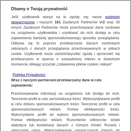
Dbamy o Twoją prywatność
Jeśli użytkownik wyrazi na to zgodę, my, nasze
podmioty
stowarzyszone
i naszych
161
Zaufanych Partnerów IAB oraz
30
NAJNOWSZE
innych Zaufanych Partnerów może przechowywać dane osobowe
na urządzeniu użytkownika i uzyskiwać do nich dostęp w celu
zapewnienia bardziej spersonalizowanego sposobu przeglądania.
Dzień dobry!
ZOBACZ FAKTY
Odbywa się to poprzez przetwarzanie danych osobowych
Jedno konto do wszystkich usług
zebranych z danych przeglądania przechowywanych w plikach
cookie. Użytkownik może udzielić/wycofać zgodę i sprzeciwić się
przetwarzaniu w oparciu o uzasadniony interes w dowolnym
FAKTY PO FAKTACH
momencie, klikając przycisk „Ustawienia plików cookie i reklam”.
ZALOGUJ SIĘ
Polityka Prywatności
FAKTY O ŚWIECIE
Wraz z naszymi partnerami przetwarzamy dane w celu
zapewnienia:
Zarejestruj się
Przechowywanie informacji na urządzeniu lub dostęp do nich.
Przepisy tzw. ustawy Kamilka wchodzą w życie. Kościół publikuje
standardy ochrony małoletnich
WIĘCEJ
Tworzenie profili w celu personalizacji treści. Wykorzystywanie profili
Renata Kijowska/Fakty TVN
w celu doboru spersonalizowanych treści. Tworzenie profili w celu
spersonalizowanych reklam. Pomiar efektywności treści.
Wykorzystanie profili do wyboru spersonalizowanych reklam.
KANAŁY
Pomiar efektywności reklam. Rozumienie odbiorców dzięki
FAKTY
|
ZOBACZ FAKTY
statystyce lub kombinacji danych z różnych źródeł. Rozwój i
ulepszanie usług. Wykorzystywanie ograniczonych danych do