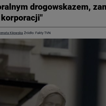
moralnym drogowskazem, zam
korporacji"
enata Kijowska
Źródło:
Fakty TVN