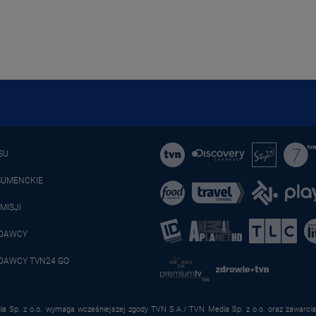
SU
SUMENCKIE
MISJI
ADAWCY
DAWCY TVN24 GO
a Sp. z o.o. wymaga wcześniejszej zgody TVN S.A./ TVN Media Sp. z o.o. oraz zawarcia 