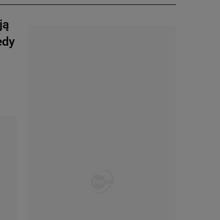
ją
edy