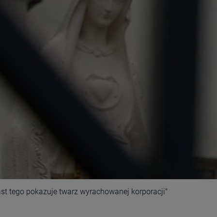
t tego pokazuje twarz wyrachowanej korporacji"