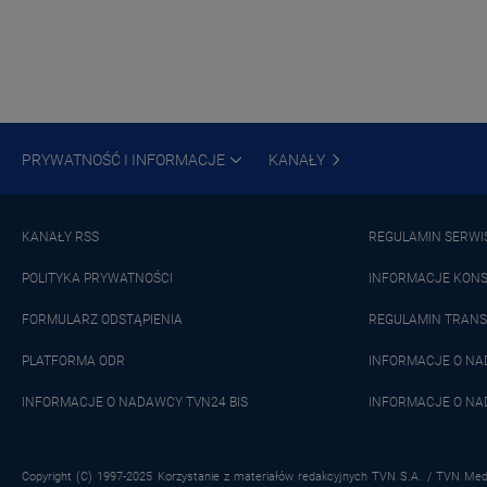
PRYWATNOŚĆ I INFORMACJE
KANAŁY
KANAŁY RSS
REGULAMIN SERWI
POLITYKA PRYWATNOŚCI
INFORMACJE KON
FORMULARZ ODSTĄPIENIA
REGULAMIN TRANS
PLATFORMA ODR
INFORMACJE O N
INFORMACJE O NADAWCY TVN24 BIS
INFORMACJE O NA
Copyright (C) 1997-2025 Korzystanie z materiałów redakcyjnych TVN S.A. / TVN Medi