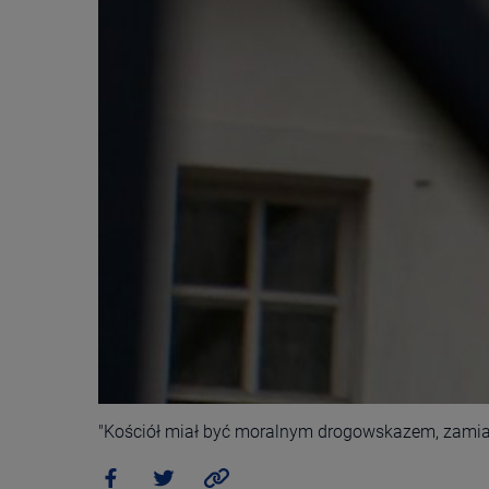
"Kościół miał być moralnym drogowskazem, zamias