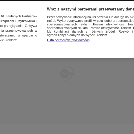
TY
FAKTY PO FAKTACH
FAKTY O ŚWIECIE
Wraz z naszymi partnerami przetwarzamy dane
161
Zaufanych Partnerów
Przechowywanie informacji na urządzeniu lub dostęp do nich.
treści. Wykorzystywanie profili w celu doboru spersonalizo
ządzeniu użytkownika i
spersonalizowanych reklam. Pomiar efektywności treś
bu przeglądania. Odbywa
spersonalizowanych reklam. Pomiar efektywności reklam. 
ania przechowywanych w
lub kombinacji danych z różnych źródeł. Rozwój i 
ograniczonych danych do wyboru reklam.
zetwarzaniu w oparciu o
ie i reklam”.
Lista partnerów (dostawców)