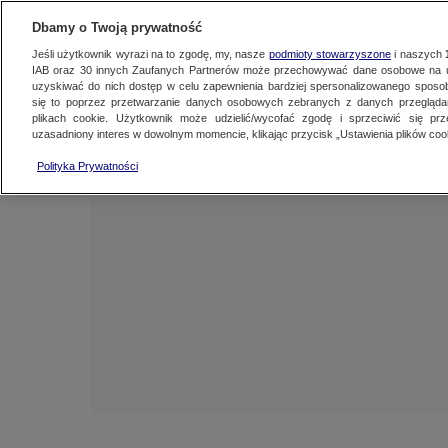
NAJNOWSZE
ZOBACZ FAK
Dbamy o Twoją prywatność
Jeśli użytkownik wyrazi na to zgodę, my, nasze
podmioty stowarzyszone
i naszych
IAB oraz
30
innych Zaufanych Partnerów może przechowywać dane osobowe na ur
uzyskiwać do nich dostęp w celu zapewnienia bardziej spersonalizowanego sposo
się to poprzez przetwarzanie danych osobowych zebranych z danych przegląd
plikach cookie. Użytkownik może udzielić/wycofać zgodę i sprzeciwić się pr
uzasadniony interes w dowolnym momencie, klikając przycisk „Ustawienia plików cook
Polityka Prywatności