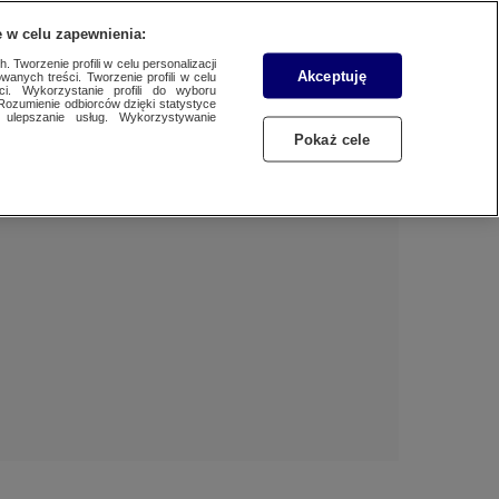
 w celu zapewnienia:
 Tworzenie profili w celu personalizacji
Akceptuję
wanych treści. Tworzenie profili w celu
Dzień dobry!
ci. Wykorzystanie profili do wyboru
Rozumienie odbiorców dzięki statystyce
Jedno konto do wszystkich usług
ulepszanie usług. Wykorzystywanie
Pokaż cele
ZALOGUJ SIĘ
Zarejestruj się