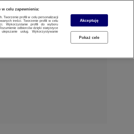
 w celu zapewnienia:
 Tworzenie profili w celu personalizacji
Akceptuję
wanych treści. Tworzenie profili w celu
Dzień dobry!
ci. Wykorzystanie profili do wyboru
Rozumienie odbiorców dzięki statystyce
Jedno konto do wszystkich usług
ulepszanie usług. Wykorzystywanie
Pokaż cele
ZALOGUJ SIĘ
Zarejestruj się