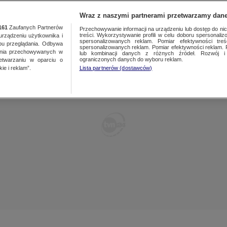
TY
FAKTY PO FAKTACH
FAKTY O ŚWIECIE
Wraz z naszymi partnerami przetwarzamy dane
161
Zaufanych Partnerów
Przechowywanie informacji na urządzeniu lub dostęp do nich.
treści. Wykorzystywanie profili w celu doboru spersonalizo
ządzeniu użytkownika i
spersonalizowanych reklam. Pomiar efektywności treś
bu przeglądania. Odbywa
spersonalizowanych reklam. Pomiar efektywności reklam. 
ania przechowywanych w
lub kombinacji danych z różnych źródeł. Rozwój i 
ograniczonych danych do wyboru reklam.
zetwarzaniu w oparciu o
ie i reklam”.
Lista partnerów (dostawców)