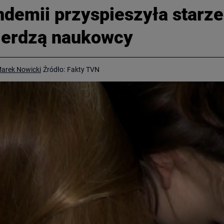
andemii przyspieszyła starz
wierdzą naukowcy
arek Nowicki
Źródło:
Fakty TVN