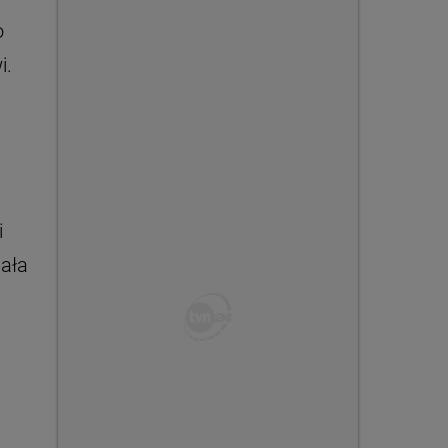
o
i.
i
ała