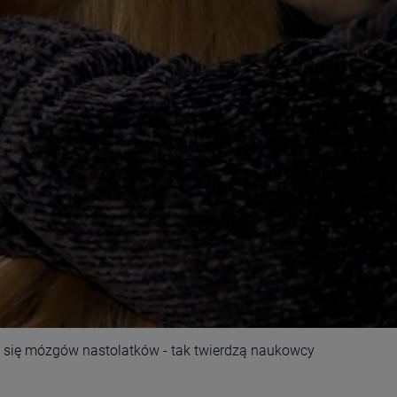
ie się mózgów nastolatków - tak twierdzą naukowcy