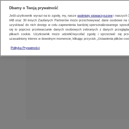
NAJNOWSZE
ZOBACZ FAK
Dbamy o Twoją prywatność
Jeśli użytkownik wyrazi na to zgodę, my, nasze
podmioty stowarzyszone
i naszych
IAB oraz
30
innych Zaufanych Partnerów może przechowywać dane osobowe na ur
uzyskiwać do nich dostęp w celu zapewnienia bardziej spersonalizowanego sposo
się to poprzez przetwarzanie danych osobowych zebranych z danych przegląd
plikach cookie. Użytkownik może udzielić/wycofać zgodę i sprzeciwić się pr
uzasadniony interes w dowolnym momencie, klikając przycisk „Ustawienia plików cook
Polityka Prywatności