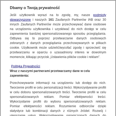
Dbamy o Twoją prywatność
Jeśli użytkownik wyrazi na to zgodę, my, nasze
podmioty
stowarzyszone
i naszych
161
Zaufanych Partnerów IAB oraz
30
NAJNOWSZE
innych Zaufanych Partnerów może przechowywać dane osobowe
na urządzeniu użytkownika i uzyskiwać do nich dostęp w celu
zapewnienia bardziej spersonalizowanego sposobu przeglądania.
Dzień dobry!
ZOBACZ FAKTY
Odbywa się to poprzez przetwarzanie danych osobowych
Jedno konto do wszystkich usług
zebranych z danych przeglądania przechowywanych w plikach
cookie. Użytkownik może udzielić/wycofać zgodę i sprzeciwić się
przetwarzaniu w oparciu o uzasadniony interes w dowolnym
FAKTY PO FAKTACH
momencie, klikając przycisk „Ustawienia plików cookie i reklam”.
ZALOGUJ SIĘ
Polityka Prywatności
FAKTY O ŚWIECIE
Wraz z naszymi partnerami przetwarzamy dane w celu
zapewnienia:
Zarejestruj się
Przechowywanie informacji na urządzeniu lub dostęp do nich.
"100 konkretów na pierwsze 100 dni". Koalicja Obywatelska przedstawiła
swój program
WIĘCEJ
Tworzenie profili w celu personalizacji treści. Wykorzystywanie profili
Michał Tracz/Fakty TVN
w celu doboru spersonalizowanych treści. Tworzenie profili w celu
spersonalizowanych reklam. Pomiar efektywności treści.
Wykorzystanie profili do wyboru spersonalizowanych reklam.
KANAŁY
Pomiar efektywności reklam. Rozumienie odbiorców dzięki
FAKTY
|
ZOBACZ FAKTY
statystyce lub kombinacji danych z różnych źródeł. Rozwój i
ulepszanie usług. Wykorzystywanie ograniczonych danych do