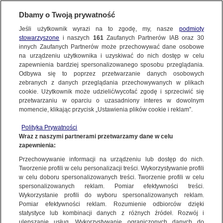
Dbamy o Twoją prywatność
Jeśli użytkownik wyrazi na to zgodę, my, nasze
podmioty
stowarzyszone
i naszych
161
Zaufanych Partnerów IAB oraz
30
NAJNOWSZE
innych Zaufanych Partnerów może przechowywać dane osobowe
na urządzeniu użytkownika i uzyskiwać do nich dostęp w celu
zapewnienia bardziej spersonalizowanego sposobu przeglądania.
Dzień dobry!
ZOBACZ FAKTY
Odbywa się to poprzez przetwarzanie danych osobowych
Jedno konto do wszystkich usług
zebranych z danych przeglądania przechowywanych w plikach
cookie. Użytkownik może udzielić/wycofać zgodę i sprzeciwić się
przetwarzaniu w oparciu o uzasadniony interes w dowolnym
FAKTY PO FAKTACH
momencie, klikając przycisk „Ustawienia plików cookie i reklam”.
ZALOGUJ SIĘ
Polityka Prywatności
FAKTY O ŚWIECIE
Wraz z naszymi partnerami przetwarzamy dane w celu
zapewnienia:
Zarejestruj się
DONALD TUSK
Przechowywanie informacji na urządzeniu lub dostęp do nich.
WIĘCEJ
Tworzenie profili w celu personalizacji treści. Wykorzystywanie profili
w celu doboru spersonalizowanych treści. Tworzenie profili w celu
spersonalizowanych reklam. Pomiar efektywności treści.
Wykorzystanie profili do wyboru spersonalizowanych reklam.
KANAŁY
Pomiar efektywności reklam. Rozumienie odbiorców dzięki
statystyce lub kombinacji danych z różnych źródeł. Rozwój i
ulepszanie usług. Wykorzystywanie ograniczonych danych do