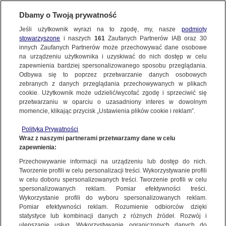
Dbamy o Twoją prywatność
Jeśli użytkownik wyrazi na to zgodę, my, nasze
podmioty
stowarzyszone
i naszych
161
Zaufanych Partnerów IAB oraz
30
NAJNOWSZE
innych Zaufanych Partnerów może przechowywać dane osobowe
na urządzeniu użytkownika i uzyskiwać do nich dostęp w celu
zapewnienia bardziej spersonalizowanego sposobu przeglądania.
Dzień dobry!
ZOBACZ FAKTY
Odbywa się to poprzez przetwarzanie danych osobowych
Jedno konto do wszystkich usług
zebranych z danych przeglądania przechowywanych w plikach
cookie. Użytkownik może udzielić/wycofać zgodę i sprzeciwić się
przetwarzaniu w oparciu o uzasadniony interes w dowolnym
FAKTY PO FAKTACH
momencie, klikając przycisk „Ustawienia plików cookie i reklam”.
ZALOGUJ SIĘ
Polityka Prywatności
FAKTY O ŚWIECIE
Wraz z naszymi partnerami przetwarzamy dane w celu
zapewnienia:
Zarejestruj się
PREZES NBP ADAM GLAPIŃSKI
Przechowywanie informacji na urządzeniu lub dostęp do nich.
WIĘCEJ
Tworzenie profili w celu personalizacji treści. Wykorzystywanie profili
w celu doboru spersonalizowanych treści. Tworzenie profili w celu
spersonalizowanych reklam. Pomiar efektywności treści.
Wykorzystanie profili do wyboru spersonalizowanych reklam.
KANAŁY
Pomiar efektywności reklam. Rozumienie odbiorców dzięki
statystyce lub kombinacji danych z różnych źródeł. Rozwój i
ulepszanie usług. Wykorzystywanie ograniczonych danych do