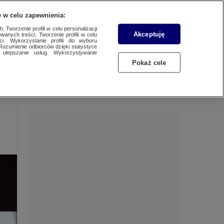
 w celu zapewnienia:
 Tworzenie profili w celu personalizacji
Akceptuję
wanych treści. Tworzenie profili w celu
Dzień dobry!
ci. Wykorzystanie profili do wyboru
Rozumienie odbiorców dzięki statystyce
Jedno konto do wszystkich usług
ulepszanie usług. Wykorzystywanie
Pokaż cele
ZALOGUJ SIĘ
Zarejestruj się