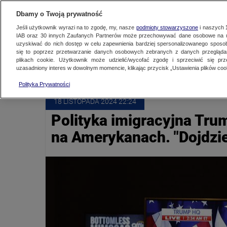
NAJNOWSZE
ZOBACZ FAK
Dbamy o Twoją prywatność
Jeśli użytkownik wyrazi na to zgodę, my, nasze
podmioty stowarzyszone
i naszych
IAB oraz
30
innych Zaufanych Partnerów może przechowywać dane osobowe na ur
uzyskiwać do nich dostęp w celu zapewnienia bardziej spersonalizowanego sposo
PARTIA REPUBLIKAŃSKA
się to poprzez przetwarzanie danych osobowych zebranych z danych przegląd
plikach cookie. Użytkownik może udzielić/wycofać zgodę i sprzeciwić się pr
uzasadniony interes w dowolnym momencie, klikając przycisk „Ustawienia plików cook
Polityka Prywatności
18 LISTOPADA
 2024
 22:24
Polityka imigracyjna Tru
na Amerykanach. "Dojdzie 