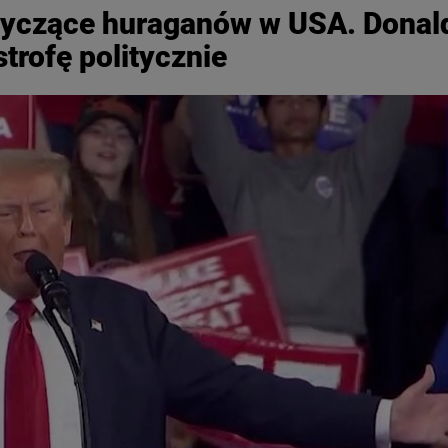
tyczące huraganów w USA. Donal
trofę politycznie