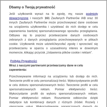
Dbamy o Twoją prywatność
Jeśli użytkownik wyrazi na to zgodę, my, nasze
podmioty
stowarzyszone
i naszych
161
Zaufanych Partnerów IAB oraz
30
NAJNOWSZE
innych Zaufanych Partnerów może przechowywać dane osobowe
na urządzeniu użytkownika i uzyskiwać do nich dostęp w celu
zapewnienia bardziej spersonalizowanego sposobu przeglądania.
Dzień dobry!
ZOBACZ FAKTY
Odbywa się to poprzez przetwarzanie danych osobowych
Jedno konto do wszystkich usług
zebranych z danych przeglądania przechowywanych w plikach
cookie. Użytkownik może udzielić/wycofać zgodę i sprzeciwić się
przetwarzaniu w oparciu o uzasadniony interes w dowolnym
FAKTY PO FAKTACH
momencie, klikając przycisk „Ustawienia plików cookie i reklam”.
ZALOGUJ SIĘ
Polityka Prywatności
FAKTY O ŚWIECIE
Wraz z naszymi partnerami przetwarzamy dane w celu
zapewnienia:
Zarejestruj się
Przechowywanie informacji na urządzeniu lub dostęp do nich.
Żyją z ciągłym bólem. Lekarze pokazali, jak mogą pomóc pacjentom
WIĘCEJ
Tworzenie profili w celu personalizacji treści. Wykorzystywanie profili
Marek Nowicki/Fakty TVN
w celu doboru spersonalizowanych treści. Tworzenie profili w celu
spersonalizowanych reklam. Pomiar efektywności treści.
Wykorzystanie profili do wyboru spersonalizowanych reklam.
KANAŁY
Pomiar efektywności reklam. Rozumienie odbiorców dzięki
FAKTY
|
ZOBACZ FAKTY
statystyce lub kombinacji danych z różnych źródeł. Rozwój i
ulepszanie usług. Wykorzystywanie ograniczonych danych do