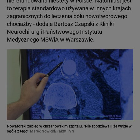
nierefundowana niestety w Polsce. Natomiast jest
to terapia standardowo używana w innych krajach
zagranicznych do leczenia bólu nowotworowego
chociażby - dodaje Bartosz Czapski z Kliniki
Neurochirurgii Państwowego Instytutu
Medycznego MSWiA w Warszawie.
Nowatorski zabieg w chrzanowskim szpitalu. "Nie spodziewali, że wyjdę w
ogóle z tego"
Marek Nowicki/Fakty TVN