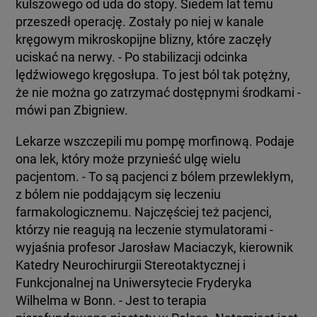
kulszowego od uda do stopy. Siedem lat temu
przeszedł operację. Zostały po niej w kanale
kręgowym mikroskopijne blizny, które zaczęły
uciskać na nerwy. - Po stabilizacji odcinka
lędźwiowego kręgosłupa. To jest ból tak potężny,
że nie można go zatrzymać dostępnymi środkami -
mówi pan Zbigniew.
Lekarze wszczepili mu pompę morfinową. Podaje
ona lek, który może przynieść ulgę wielu
pacjentom. - To są pacjenci z bólem przewlekłym,
z bólem nie poddającym się leczeniu
farmakologicznemu. Najczęściej też pacjenci,
którzy nie reagują na leczenie stymulatorami -
wyjaśnia profesor Jarosław Maciaczyk, kierownik
Katedry Neurochirurgii Stereotaktycznej i
Funkcjonalnej na Uniwersytecie Fryderyka
Wilhelma w Bonn. - Jest to terapia