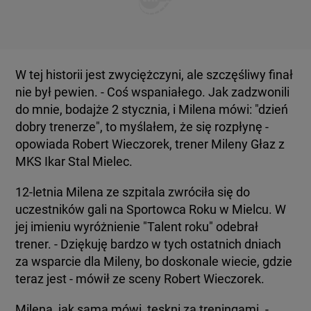
W tej historii jest zwyciężczyni, ale szczęśliwy finał
nie był pewien. - Coś wspaniałego. Jak zadzwonili
do mnie, bodajże 2 stycznia, i Milena mówi: "dzień
dobry trenerze", to myślałem, że się rozpłynę -
opowiada Robert Wieczorek, trener Mileny Głaz z
MKS Ikar Stal Mielec.
12-letnia Milena ze szpitala zwróciła się do
uczestników gali na Sportowca Roku w Mielcu. W
jej imieniu wyróżnienie "Talent roku" odebrał
trener. - Dziękuję bardzo w tych ostatnich dniach
za wsparcie dla Mileny, bo doskonale wiecie, gdzie
teraz jest - mówił ze sceny Robert Wieczorek.
Milena, jak sama mówi, tęskni za treningami. -