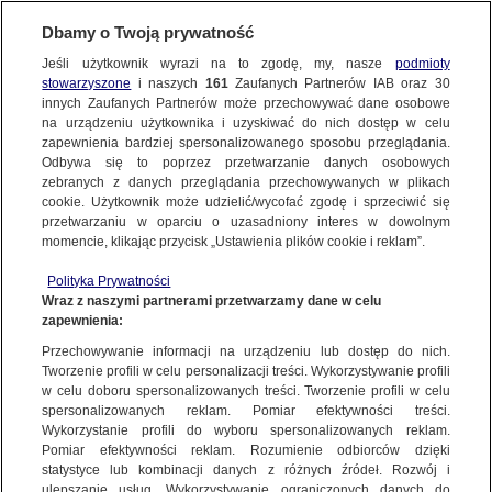
Dbamy o Twoją prywatność
Jeśli użytkownik wyrazi na to zgodę, my, nasze
podmioty
stowarzyszone
i naszych
161
Zaufanych Partnerów IAB oraz
30
NAJNOWSZE
innych Zaufanych Partnerów może przechowywać dane osobowe
na urządzeniu użytkownika i uzyskiwać do nich dostęp w celu
zapewnienia bardziej spersonalizowanego sposobu przeglądania.
Dzień dobry!
ZOBACZ FAKTY
Odbywa się to poprzez przetwarzanie danych osobowych
Jedno konto do wszystkich usług
zebranych z danych przeglądania przechowywanych w plikach
cookie. Użytkownik może udzielić/wycofać zgodę i sprzeciwić się
przetwarzaniu w oparciu o uzasadniony interes w dowolnym
FAKTY PO FAKTACH
momencie, klikając przycisk „Ustawienia plików cookie i reklam”.
ZALOGUJ SIĘ
Polityka Prywatności
FAKTY O ŚWIECIE
Wraz z naszymi partnerami przetwarzamy dane w celu
zapewnienia:
Zarejestruj się
Przechowywanie informacji na urządzeniu lub dostęp do nich.
"Wybudziła się ze śpiączki i już pyta o treningi". Historia 12-latki "ku
pokrzepieniu serc"
WIĘCEJ
Tworzenie profili w celu personalizacji treści. Wykorzystywanie profili
Jarosław Kostkowski/Fakty TVN
w celu doboru spersonalizowanych treści. Tworzenie profili w celu
spersonalizowanych reklam. Pomiar efektywności treści.
Wykorzystanie profili do wyboru spersonalizowanych reklam.
KANAŁY
Pomiar efektywności reklam. Rozumienie odbiorców dzięki
FAKTY
|
ZOBACZ FAKTY
statystyce lub kombinacji danych z różnych źródeł. Rozwój i
ulepszanie usług. Wykorzystywanie ograniczonych danych do