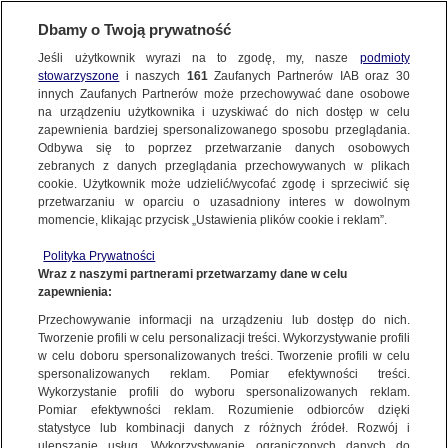
Dbamy o Twoją prywatność
Jeśli użytkownik wyrazi na to zgodę, my, nasze
podmioty
stowarzyszone
i naszych
161
Zaufanych Partnerów IAB oraz
30
NAJNOWSZE
innych Zaufanych Partnerów może przechowywać dane osobowe
na urządzeniu użytkownika i uzyskiwać do nich dostęp w celu
zapewnienia bardziej spersonalizowanego sposobu przeglądania.
Dzień dobry!
ZOBACZ FAKTY
Odbywa się to poprzez przetwarzanie danych osobowych
Jedno konto do wszystkich usług
zebranych z danych przeglądania przechowywanych w plikach
cookie. Użytkownik może udzielić/wycofać zgodę i sprzeciwić się
przetwarzaniu w oparciu o uzasadniony interes w dowolnym
FAKTY PO FAKTACH
momencie, klikając przycisk „Ustawienia plików cookie i reklam”.
ZALOGUJ SIĘ
Polityka Prywatności
FAKTY O ŚWIECIE
Wraz z naszymi partnerami przetwarzamy dane w celu
zapewnienia:
Zarejestruj się
Przechowywanie informacji na urządzeniu lub dostęp do nich.
Tragiczna seria na drogach. W całej Polsce kierowcy popełniają
największe drogowe grzechy
WIĘCEJ
Tworzenie profili w celu personalizacji treści. Wykorzystywanie profili
Jarosław Kostkowski/Fakty TVN
w celu doboru spersonalizowanych treści. Tworzenie profili w celu
spersonalizowanych reklam. Pomiar efektywności treści.
Wykorzystanie profili do wyboru spersonalizowanych reklam.
KANAŁY
Pomiar efektywności reklam. Rozumienie odbiorców dzięki
FAKTY
|
ZOBACZ FAKTY
statystyce lub kombinacji danych z różnych źródeł. Rozwój i
ulepszanie usług. Wykorzystywanie ograniczonych danych do