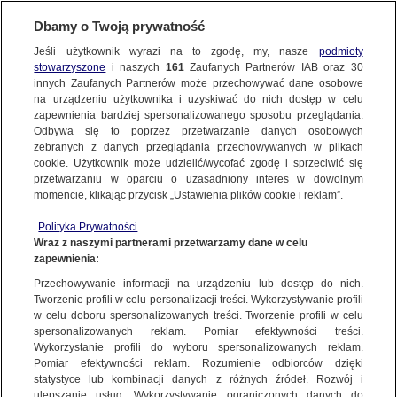
Dbamy o Twoją prywatność
Jeśli użytkownik wyrazi na to zgodę, my, nasze
podmioty
stowarzyszone
i naszych
161
Zaufanych Partnerów IAB oraz
30
NAJNOWSZE
innych Zaufanych Partnerów może przechowywać dane osobowe
na urządzeniu użytkownika i uzyskiwać do nich dostęp w celu
zapewnienia bardziej spersonalizowanego sposobu przeglądania.
Dzień dobry!
ZOBACZ FAKTY
Odbywa się to poprzez przetwarzanie danych osobowych
Jedno konto do wszystkich usług
zebranych z danych przeglądania przechowywanych w plikach
cookie. Użytkownik może udzielić/wycofać zgodę i sprzeciwić się
przetwarzaniu w oparciu o uzasadniony interes w dowolnym
FAKTY PO FAKTACH
momencie, klikając przycisk „Ustawienia plików cookie i reklam”.
ZALOGUJ SIĘ
Polityka Prywatności
FAKTY O ŚWIECIE
Wraz z naszymi partnerami przetwarzamy dane w celu
zapewnienia:
Zarejestruj się
OPOLE
Przechowywanie informacji na urządzeniu lub dostęp do nich.
WIĘCEJ
Tworzenie profili w celu personalizacji treści. Wykorzystywanie profili
w celu doboru spersonalizowanych treści. Tworzenie profili w celu
spersonalizowanych reklam. Pomiar efektywności treści.
Wykorzystanie profili do wyboru spersonalizowanych reklam.
KANAŁY
Pomiar efektywności reklam. Rozumienie odbiorców dzięki
statystyce lub kombinacji danych z różnych źródeł. Rozwój i
ulepszanie usług. Wykorzystywanie ograniczonych danych do