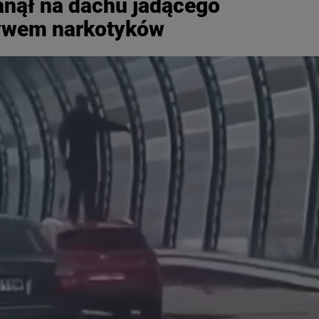
anął na dachu jadącego
ywem narkotyków