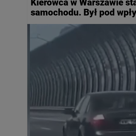
Kierowca w Warszawie st
samochodu. Był pod wpł