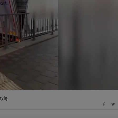
mylą.