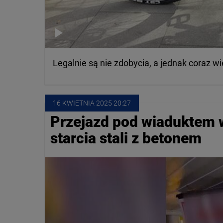
Legalnie są nie zdobycia, a jednak coraz więc
16 KWIETNIA
 2025
 20:27
Przejazd pod wiaduktem w
starcia stali z betonem