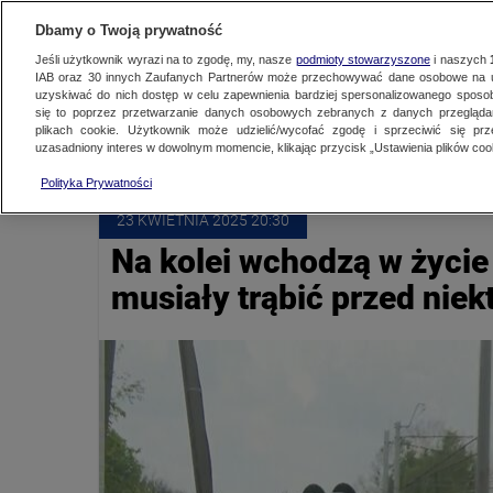
NAJNOWSZE
ZOBACZ FAK
Dbamy o Twoją prywatność
Jeśli użytkownik wyrazi na to zgodę, my, nasze
podmioty stowarzyszone
i naszych
IAB oraz
30
innych Zaufanych Partnerów może przechowywać dane osobowe na ur
uzyskiwać do nich dostęp w celu zapewnienia bardziej spersonalizowanego sposo
RUCH DROGOWY
się to poprzez przetwarzanie danych osobowych zebranych z danych przegląd
plikach cookie. Użytkownik może udzielić/wycofać zgodę i sprzeciwić się pr
uzasadniony interes w dowolnym momencie, klikając przycisk „Ustawienia plików cook
Polityka Prywatności
23 KWIETNIA
 2025
 20:30
Na kolei wchodzą w życie
musiały trąbić przed nie