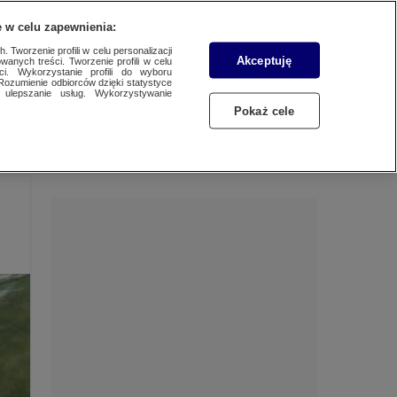
 w celu zapewnienia:
 Tworzenie profili w celu personalizacji
Akceptuję
wanych treści. Tworzenie profili w celu
Dzień dobry!
ci. Wykorzystanie profili do wyboru
Rozumienie odbiorców dzięki statystyce
Jedno konto do wszystkich usług
ulepszanie usług. Wykorzystywanie
Pokaż cele
ZALOGUJ SIĘ
Zarejestruj się