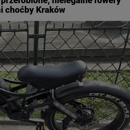
 przerobione, nielegalne rowery
mi choćby Kraków