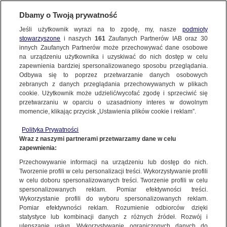
Dbamy o Twoją prywatność
Jeśli użytkownik wyrazi na to zgodę, my, nasze
podmioty
stowarzyszone
i naszych
161
Zaufanych Partnerów IAB oraz
30
NAJNOWSZE
innych Zaufanych Partnerów może przechowywać dane osobowe
na urządzeniu użytkownika i uzyskiwać do nich dostęp w celu
zapewnienia bardziej spersonalizowanego sposobu przeglądania.
Dzień dobry!
ZOBACZ FAKTY
Odbywa się to poprzez przetwarzanie danych osobowych
Jedno konto do wszystkich usług
zebranych z danych przeglądania przechowywanych w plikach
cookie. Użytkownik może udzielić/wycofać zgodę i sprzeciwić się
przetwarzaniu w oparciu o uzasadniony interes w dowolnym
FAKTY PO FAKTACH
momencie, klikając przycisk „Ustawienia plików cookie i reklam”.
ZALOGUJ SIĘ
Polityka Prywatności
FAKTY O ŚWIECIE
Wraz z naszymi partnerami przetwarzamy dane w celu
zapewnienia:
Zarejestruj się
Przechowywanie informacji na urządzeniu lub dostęp do nich.
Polacy szturmują urzędy. Dopisują się do list wyborczych, pobierają
zaświadczenia o prawie do głosowania
WIĘCEJ
Tworzenie profili w celu personalizacji treści. Wykorzystywanie profili
Marzanna Zielińska/Fakty TVN
w celu doboru spersonalizowanych treści. Tworzenie profili w celu
spersonalizowanych reklam. Pomiar efektywności treści.
Wykorzystanie profili do wyboru spersonalizowanych reklam.
KANAŁY
Pomiar efektywności reklam. Rozumienie odbiorców dzięki
FAKTY
|
ZOBACZ FAKTY
statystyce lub kombinacji danych z różnych źródeł. Rozwój i
ulepszanie usług. Wykorzystywanie ograniczonych danych do