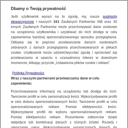
Dbamy o Twoją prywatność
Jeśli użytkownik wyrazi na to zgodę, my, nasze
podmioty
stowarzyszone
i naszych
161
Zaufanych Partnerów IAB oraz
30
NAJNOWSZE
innych Zaufanych Partnerów może przechowywać dane osobowe
na urządzeniu użytkownika i uzyskiwać do nich dostęp w celu
zapewnienia bardziej spersonalizowanego sposobu przeglądania.
Dzień dobry!
ZOBACZ FAKTY
Odbywa się to poprzez przetwarzanie danych osobowych
Jedno konto do wszystkich usług
zebranych z danych przeglądania przechowywanych w plikach
cookie. Użytkownik może udzielić/wycofać zgodę i sprzeciwić się
przetwarzaniu w oparciu o uzasadniony interes w dowolnym
FAKTY PO FAKTACH
momencie, klikając przycisk „Ustawienia plików cookie i reklam”.
ZALOGUJ SIĘ
Polityka Prywatności
FAKTY O ŚWIECIE
Wraz z naszymi partnerami przetwarzamy dane w celu
zapewnienia:
Zarejestruj się
Przechowywanie informacji na urządzeniu lub dostęp do nich.
Jest 4-krotnie bardziej zakaźny niż grypa, a konsekwencje zakażenia
mogą ciągnąć się latami. Wirus RSV w natarciu
WIĘCEJ
Tworzenie profili w celu personalizacji treści. Wykorzystywanie profili
Magda Łucyan/Fakty TVN
w celu doboru spersonalizowanych treści. Tworzenie profili w celu
spersonalizowanych reklam. Pomiar efektywności treści.
Wykorzystanie profili do wyboru spersonalizowanych reklam.
KANAŁY
Pomiar efektywności reklam. Rozumienie odbiorców dzięki
FAKTY
|
ZOBACZ FAKTY
statystyce lub kombinacji danych z różnych źródeł. Rozwój i
ulepszanie usług. Wykorzystywanie ograniczonych danych do