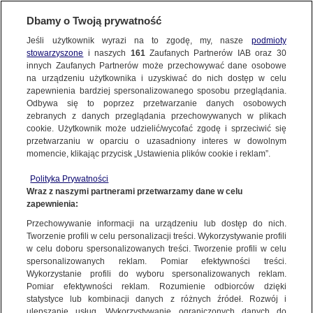
Dbamy o Twoją prywatność
Jeśli użytkownik wyrazi na to zgodę, my, nasze
podmioty
stowarzyszone
i naszych
161
Zaufanych Partnerów IAB oraz
30
NAJNOWSZE
innych Zaufanych Partnerów może przechowywać dane osobowe
na urządzeniu użytkownika i uzyskiwać do nich dostęp w celu
zapewnienia bardziej spersonalizowanego sposobu przeglądania.
Dzień dobry!
ZOBACZ FAKTY
Odbywa się to poprzez przetwarzanie danych osobowych
Jedno konto do wszystkich usług
zebranych z danych przeglądania przechowywanych w plikach
cookie. Użytkownik może udzielić/wycofać zgodę i sprzeciwić się
przetwarzaniu w oparciu o uzasadniony interes w dowolnym
FAKTY PO FAKTACH
momencie, klikając przycisk „Ustawienia plików cookie i reklam”.
ZALOGUJ SIĘ
Polityka Prywatności
FAKTY O ŚWIECIE
Wraz z naszymi partnerami przetwarzamy dane w celu
zapewnienia:
Zarejestruj się
Przechowywanie informacji na urządzeniu lub dostęp do nich.
Grad, trąba powietrzna, podtopienia. Pogodowy armagedon nad Polską
WIĘCEJ
Tworzenie profili w celu personalizacji treści. Wykorzystywanie profili
Paweł Szot/Fakty TVN
w celu doboru spersonalizowanych treści. Tworzenie profili w celu
spersonalizowanych reklam. Pomiar efektywności treści.
Wykorzystanie profili do wyboru spersonalizowanych reklam.
KANAŁY
Pomiar efektywności reklam. Rozumienie odbiorców dzięki
FAKTY
|
ZOBACZ FAKTY
statystyce lub kombinacji danych z różnych źródeł. Rozwój i
ulepszanie usług. Wykorzystywanie ograniczonych danych do