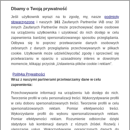
Dbamy o Twoją prywatność
Jeśli użytkownik wyrazi na to zgodę, my, nasze
podmioty
stowarzyszone
i naszych
161
Zaufanych Partnerów IAB oraz
30
NAJNOWSZE
innych Zaufanych Partnerów może przechowywać dane osobowe
na urządzeniu użytkownika i uzyskiwać do nich dostęp w celu
zapewnienia bardziej spersonalizowanego sposobu przeglądania.
Dzień dobry!
ZOBACZ FAKTY
Odbywa się to poprzez przetwarzanie danych osobowych
Jedno konto do wszystkich usług
zebranych z danych przeglądania przechowywanych w plikach
cookie. Użytkownik może udzielić/wycofać zgodę i sprzeciwić się
przetwarzaniu w oparciu o uzasadniony interes w dowolnym
FAKTY PO FAKTACH
momencie, klikając przycisk „Ustawienia plików cookie i reklam”.
ZALOGUJ SIĘ
Polityka Prywatności
FAKTY O ŚWIECIE
Wraz z naszymi partnerami przetwarzamy dane w celu
zapewnienia:
Zarejestruj się
Przechowywanie informacji na urządzeniu lub dostęp do nich.
Do Polski nadciągają potężne ulewy. MON postawiło żołnierzy w stan
gotowości
WIĘCEJ
Tworzenie profili w celu personalizacji treści. Wykorzystywanie profili
Jarosław Kostkowski/Fakty TVN
w celu doboru spersonalizowanych treści. Tworzenie profili w celu
spersonalizowanych reklam. Pomiar efektywności treści.
Wykorzystanie profili do wyboru spersonalizowanych reklam.
KANAŁY
Pomiar efektywności reklam. Rozumienie odbiorców dzięki
FAKTY
|
ZOBACZ FAKTY
statystyce lub kombinacji danych z różnych źródeł. Rozwój i
ulepszanie usług. Wykorzystywanie ograniczonych danych do