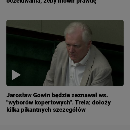
oczekiwania, żeby mówił prawdę"
Jarosław Gowin będzie zeznawał ws.
"wyborów kopertowych". Trela: dołoży
kilka pikantnych szczegółów