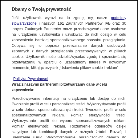
Dbamy o Twoją prywatność
Jeśli użytkownik wyrazi na to zgodę, my, nasze
podmioty
stowarzyszone
i naszych
161
Zaufanych Partnerów IAB oraz
30
NAJNOWSZE
innych Zaufanych Partnerów może przechowywać dane osobowe
na urządzeniu użytkownika i uzyskiwać do nich dostęp w celu
zapewnienia bardziej spersonalizowanego sposobu przeglądania.
Dzień dobry!
ZOBACZ FAKTY
Odbywa się to poprzez przetwarzanie danych osobowych
Jedno konto do wszystkich usług
zebranych z danych przeglądania przechowywanych w plikach
cookie. Użytkownik może udzielić/wycofać zgodę i sprzeciwić się
przetwarzaniu w oparciu o uzasadniony interes w dowolnym
FAKTY PO FAKTACH
momencie, klikając przycisk „Ustawienia plików cookie i reklam”.
ZALOGUJ SIĘ
Polityka Prywatności
FAKTY O ŚWIECIE
Wraz z naszymi partnerami przetwarzamy dane w celu
zapewnienia:
Zarejestruj się
JAROSŁAW GOWIN
Przechowywanie informacji na urządzeniu lub dostęp do nich.
WIĘCEJ
Tworzenie profili w celu personalizacji treści. Wykorzystywanie profili
w celu doboru spersonalizowanych treści. Tworzenie profili w celu
spersonalizowanych reklam. Pomiar efektywności treści.
Wykorzystanie profili do wyboru spersonalizowanych reklam.
KANAŁY
Pomiar efektywności reklam. Rozumienie odbiorców dzięki
statystyce lub kombinacji danych z różnych źródeł. Rozwój i
ulepszanie usług. Wykorzystywanie ograniczonych danych do