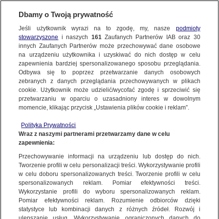
Dbamy o Twoją prywatność
Jeśli użytkownik wyrazi na to zgodę, my, nasze
podmioty
stowarzyszone
i naszych
161
Zaufanych Partnerów IAB oraz
30
NAJNOWSZE
innych Zaufanych Partnerów może przechowywać dane osobowe
na urządzeniu użytkownika i uzyskiwać do nich dostęp w celu
zapewnienia bardziej spersonalizowanego sposobu przeglądania.
Dzień dobry!
ZOBACZ FAKTY
Odbywa się to poprzez przetwarzanie danych osobowych
Jedno konto do wszystkich usług
zebranych z danych przeglądania przechowywanych w plikach
cookie. Użytkownik może udzielić/wycofać zgodę i sprzeciwić się
przetwarzaniu w oparciu o uzasadniony interes w dowolnym
FAKTY PO FAKTACH
momencie, klikając przycisk „Ustawienia plików cookie i reklam”.
ZALOGUJ SIĘ
Polityka Prywatności
FAKTY O ŚWIECIE
Wraz z naszymi partnerami przetwarzamy dane w celu
zapewnienia:
Zarejestruj się
DONALD TRUMP
Przechowywanie informacji na urządzeniu lub dostęp do nich.
WIĘCEJ
Tworzenie profili w celu personalizacji treści. Wykorzystywanie profili
w celu doboru spersonalizowanych treści. Tworzenie profili w celu
spersonalizowanych reklam. Pomiar efektywności treści.
Wykorzystanie profili do wyboru spersonalizowanych reklam.
KANAŁY
Pomiar efektywności reklam. Rozumienie odbiorców dzięki
statystyce lub kombinacji danych z różnych źródeł. Rozwój i
ulepszanie usług. Wykorzystywanie ograniczonych danych do