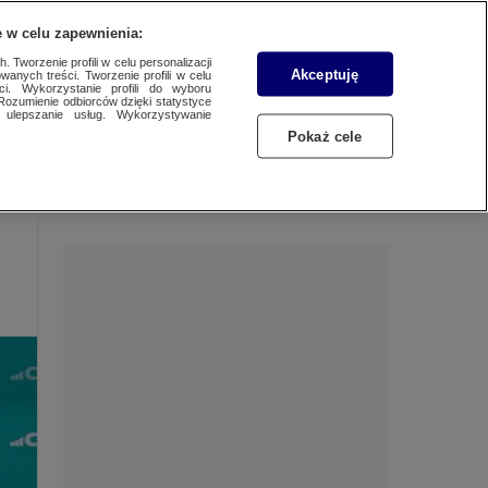
 w celu zapewnienia:
 Tworzenie profili w celu personalizacji
Akceptuję
wanych treści. Tworzenie profili w celu
Dzień dobry!
ci. Wykorzystanie profili do wyboru
Rozumienie odbiorców dzięki statystyce
Jedno konto do wszystkich usług
ulepszanie usług. Wykorzystywanie
Pokaż cele
ZALOGUJ SIĘ
Zarejestruj się