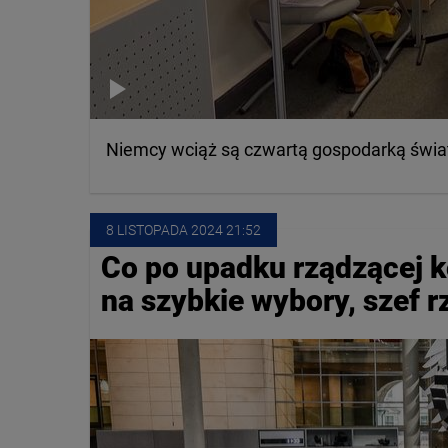
Niemcy wciąż są czwartą gospodarką świata
8 LISTOPADA
 2024
 21:52
Co po upadku rządzącej k
na szybkie wybory, szef r