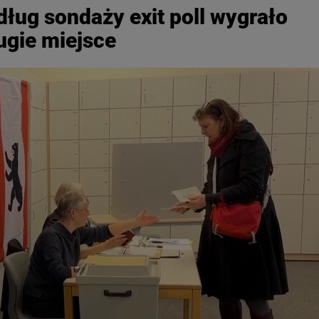
dług sondaży exit poll wygrało
ugie miejsce