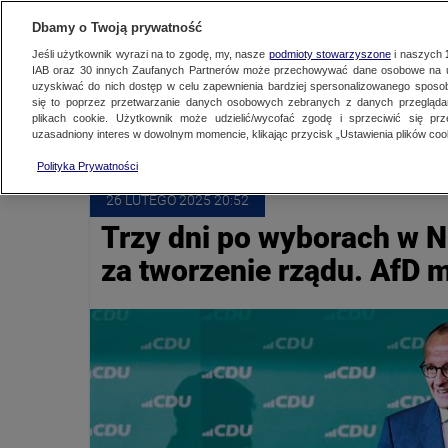
NAJNOWSZE
ZOBACZ FAK
Dbamy o Twoją prywatność
Jeśli użytkownik wyrazi na to zgodę, my, nasze
podmioty stowarzyszone
i naszych
IAB oraz
30
innych Zaufanych Partnerów może przechowywać dane osobowe na ur
uzyskiwać do nich dostęp w celu zapewnienia bardziej spersonalizowanego sposo
SPD
się to poprzez przetwarzanie danych osobowych zebranych z danych przegląd
plikach cookie. Użytkownik może udzielić/wycofać zgodę i sprzeciwić się pr
uzasadniony interes w dowolnym momencie, klikając przycisk „Ustawienia plików cook
Polityka Prywatności
26 LUTEGO
 2025
 20:52
Trzy dni po wyborach w N
za tworzenie rządu. AfD 