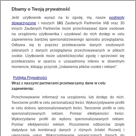
Dbamy o Twoją prywatność
Jeśli użytkownik wyrazi na to zgodę, my, nasze
podmioty
stowarzyszone
i naszych
161
Zaufanych Partnerów IAB oraz
30
NAJNOWSZE
innych Zaufanych Partnerów może przechowywać dane osobowe
na urządzeniu użytkownika i uzyskiwać do nich dostęp w celu
zapewnienia bardziej spersonalizowanego sposobu przeglądania.
Dzień dobry!
ZOBACZ FAKTY
Odbywa się to poprzez przetwarzanie danych osobowych
Jedno konto do wszystkich usług
zebranych z danych przeglądania przechowywanych w plikach
cookie. Użytkownik może udzielić/wycofać zgodę i sprzeciwić się
przetwarzaniu w oparciu o uzasadniony interes w dowolnym
FAKTY PO FAKTACH
momencie, klikając przycisk „Ustawienia plików cookie i reklam”.
ZALOGUJ SIĘ
Polityka Prywatności
FAKTY O ŚWIECIE
Wraz z naszymi partnerami przetwarzamy dane w celu
zapewnienia:
Zarejestruj się
PIOTR GLIŃSKI
Przechowywanie informacji na urządzeniu lub dostęp do nich.
WIĘCEJ
Tworzenie profili w celu personalizacji treści. Wykorzystywanie profili
w celu doboru spersonalizowanych treści. Tworzenie profili w celu
spersonalizowanych reklam. Pomiar efektywności treści.
Wykorzystanie profili do wyboru spersonalizowanych reklam.
KANAŁY
Pomiar efektywności reklam. Rozumienie odbiorców dzięki
statystyce lub kombinacji danych z różnych źródeł. Rozwój i
ulepszanie usług. Wykorzystywanie ograniczonych danych do