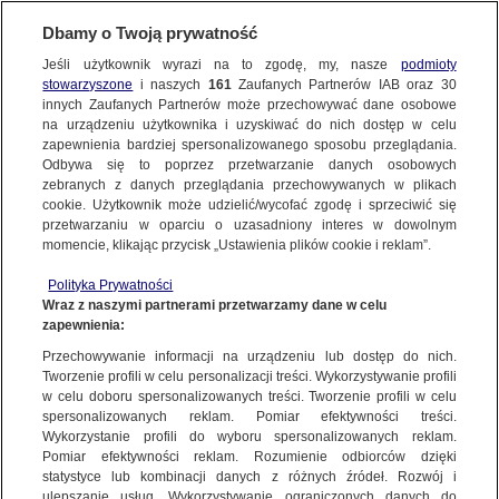
Dbamy o Twoją prywatność
Jeśli użytkownik wyrazi na to zgodę, my, nasze
podmioty
stowarzyszone
i naszych
161
Zaufanych Partnerów IAB oraz
30
NAJNOWSZE
innych Zaufanych Partnerów może przechowywać dane osobowe
na urządzeniu użytkownika i uzyskiwać do nich dostęp w celu
zapewnienia bardziej spersonalizowanego sposobu przeglądania.
Dzień dobry!
ZOBACZ FAKTY
Odbywa się to poprzez przetwarzanie danych osobowych
Jedno konto do wszystkich usług
zebranych z danych przeglądania przechowywanych w plikach
cookie. Użytkownik może udzielić/wycofać zgodę i sprzeciwić się
przetwarzaniu w oparciu o uzasadniony interes w dowolnym
FAKTY PO FAKTACH
momencie, klikając przycisk „Ustawienia plików cookie i reklam”.
ZALOGUJ SIĘ
Polityka Prywatności
FAKTY O ŚWIECIE
Wraz z naszymi partnerami przetwarzamy dane w celu
zapewnienia:
Zarejestruj się
Przechowywanie informacji na urządzeniu lub dostęp do nich.
Wizyta na bazarku, spotkanie z seniorami, zbieranie podpisów. Sobota
pod znakiem kampanii wyborczej
WIĘCEJ
Tworzenie profili w celu personalizacji treści. Wykorzystywanie profili
Ewa Koziak/Fakty po Południu TVN24
w celu doboru spersonalizowanych treści. Tworzenie profili w celu
spersonalizowanych reklam. Pomiar efektywności treści.
Wykorzystanie profili do wyboru spersonalizowanych reklam.
KANAŁY
Pomiar efektywności reklam. Rozumienie odbiorców dzięki
FAKTY
|
FAKTY PO POŁUDNIU
statystyce lub kombinacji danych z różnych źródeł. Rozwój i
ulepszanie usług. Wykorzystywanie ograniczonych danych do