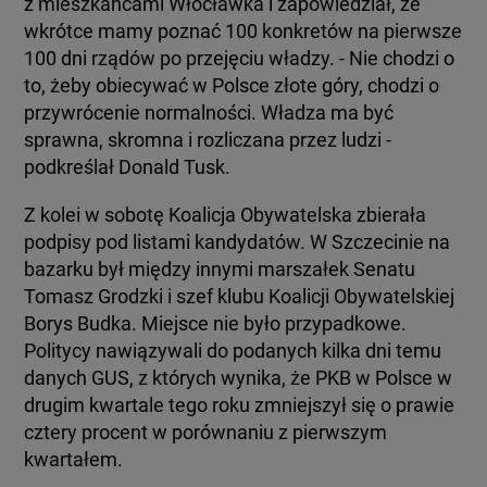
z mieszkańcami Włocławka i zapowiedział, że
wkrótce mamy poznać 100 konkretów na pierwsze
100 dni rządów po przejęciu władzy. - Nie chodzi o
to, żeby obiecywać w Polsce złote góry, chodzi o
przywrócenie normalności. Władza ma być
sprawna, skromna i rozliczana przez ludzi -
podkreślał Donald Tusk.
Z kolei w sobotę Koalicja Obywatelska zbierała
podpisy pod listami kandydatów. W Szczecinie na
bazarku był między innymi marszałek Senatu
Tomasz Grodzki i szef klubu Koalicji Obywatelskiej
Borys Budka. Miejsce nie było przypadkowe.
Politycy nawiązywali do podanych kilka dni temu
danych GUS, z których wynika, że PKB w Polsce w
drugim kwartale tego roku zmniejszył się o prawie
cztery procent w porównaniu z pierwszym
kwartałem.