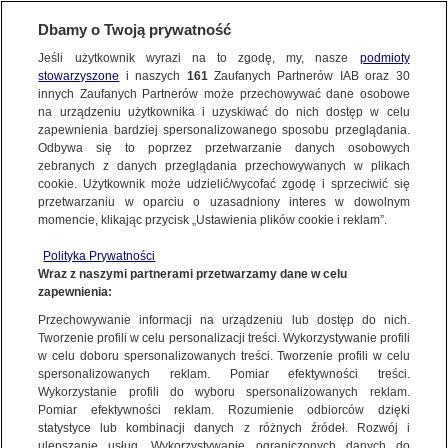
Dbamy o Twoją prywatność
Jeśli użytkownik wyrazi na to zgodę, my, nasze
podmioty
stowarzyszone
i naszych
161
Zaufanych Partnerów IAB oraz
30
NAJNOWSZE
innych Zaufanych Partnerów może przechowywać dane osobowe
na urządzeniu użytkownika i uzyskiwać do nich dostęp w celu
zapewnienia bardziej spersonalizowanego sposobu przeglądania.
Dzień dobry!
ZOBACZ FAKTY
Odbywa się to poprzez przetwarzanie danych osobowych
Jedno konto do wszystkich usług
zebranych z danych przeglądania przechowywanych w plikach
cookie. Użytkownik może udzielić/wycofać zgodę i sprzeciwić się
przetwarzaniu w oparciu o uzasadniony interes w dowolnym
FAKTY PO FAKTACH
momencie, klikając przycisk „Ustawienia plików cookie i reklam”.
ZALOGUJ SIĘ
Polityka Prywatności
FAKTY O ŚWIECIE
Wraz z naszymi partnerami przetwarzamy dane w celu
zapewnienia:
Zarejestruj się
Przechowywanie informacji na urządzeniu lub dostęp do nich.
MON chce rozliczenia podkomisji smoleńskiej. "To było narzędzie do
wprowadzania kłamstwa"
WIĘCEJ
Tworzenie profili w celu personalizacji treści. Wykorzystywanie profili
Ewa Koziak/Fakty po Południu TVN24
w celu doboru spersonalizowanych treści. Tworzenie profili w celu
spersonalizowanych reklam. Pomiar efektywności treści.
Wykorzystanie profili do wyboru spersonalizowanych reklam.
KANAŁY
Pomiar efektywności reklam. Rozumienie odbiorców dzięki
FAKTY
|
FAKTY PO POŁUDNIU
statystyce lub kombinacji danych z różnych źródeł. Rozwój i
ulepszanie usług. Wykorzystywanie ograniczonych danych do