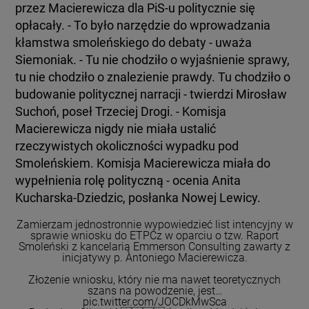
przez Macierewicza dla PiS-u politycznie się
opłacały. - To było narzędzie do wprowadzania
kłamstwa smoleńskiego do debaty - uważa
Siemoniak. - Tu nie chodziło o wyjaśnienie sprawy,
tu nie chodziło o znalezienie prawdy. Tu chodziło o
budowanie politycznej narracji - twierdzi Mirosław
Suchoń, poseł Trzeciej Drogi. - Komisja
Macierewicza nigdy nie miała ustalić
rzeczywistych okoliczności wypadku pod
Smoleńskiem. Komisja Macierewicza miała do
wypełnienia rolę polityczną - ocenia Anita
Kucharska-Dziedzic, posłanka Nowej Lewicy.
Zamierzam jednostronnie wypowiedzieć list intencyjny w
sprawie wniosku do ETPCz w oparciu o tzw. Raport
Smoleński z kancelarią Emmerson Consulting zawarty z
inicjatywy p. Antoniego Macierewicza.
Złożenie wniosku, który nie ma nawet teoretycznych
szans na powodzenie, jest…
pic.twitter.com/JOCDkMwSca