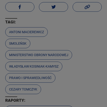
TAGI:
ANTONI MACIEREWICZ
SMOLEŃSK
MINISTERSTWO OBRONY NARODOWEJ
WŁADYSŁAW KOSINIAK-KAMYSZ
PRAWO I SPRAWIEDLIWOŚĆ
CEZARY TOMCZYK
RAPORTY: