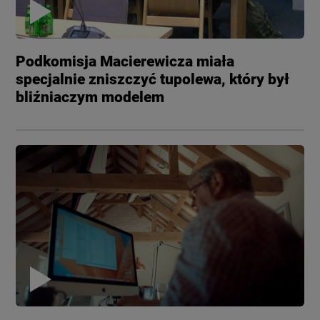
Podkomisja Macierewicza miała
specjalnie zniszczyć tupolewa, który był
bliźniaczym modelem