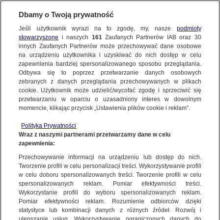
Dbamy o Twoją prywatność
Jeśli użytkownik wyrazi na to zgodę, my, nasze
podmioty
stowarzyszone
i naszych
161
Zaufanych Partnerów IAB oraz
30
NAJNOWSZE
innych Zaufanych Partnerów może przechowywać dane osobowe
na urządzeniu użytkownika i uzyskiwać do nich dostęp w celu
zapewnienia bardziej spersonalizowanego sposobu przeglądania.
Dzień dobry!
ZOBACZ FAKTY
Odbywa się to poprzez przetwarzanie danych osobowych
Jedno konto do wszystkich usług
zebranych z danych przeglądania przechowywanych w plikach
cookie. Użytkownik może udzielić/wycofać zgodę i sprzeciwić się
przetwarzaniu w oparciu o uzasadniony interes w dowolnym
FAKTY PO FAKTACH
momencie, klikając przycisk „Ustawienia plików cookie i reklam”.
ZALOGUJ SIĘ
Polityka Prywatności
FAKTY O ŚWIECIE
Wraz z naszymi partnerami przetwarzamy dane w celu
zapewnienia:
Zarejestruj się
ANTONI MACIEREWICZ
Przechowywanie informacji na urządzeniu lub dostęp do nich.
WIĘCEJ
Tworzenie profili w celu personalizacji treści. Wykorzystywanie profili
w celu doboru spersonalizowanych treści. Tworzenie profili w celu
spersonalizowanych reklam. Pomiar efektywności treści.
Wykorzystanie profili do wyboru spersonalizowanych reklam.
KANAŁY
Pomiar efektywności reklam. Rozumienie odbiorców dzięki
statystyce lub kombinacji danych z różnych źródeł. Rozwój i
ulepszanie usług. Wykorzystywanie ograniczonych danych do